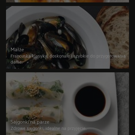
Małże
Francuska klasyka, doskonałe i szybkie do przygotowania
danie.
Sajgonki na parze
Zdrowe sajgonki, idealne na przyjęcie.