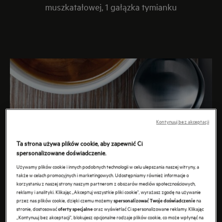
muszkatałowej, 1 gałązka tymianku
Kontynuuj bez akceptacji
Ta strona używa plików cookie, aby zapewnić Ci
spersonalizowane doświadczenie.
Używamy plików cookie i innych podobnych technologii w celu ulepszania naszej witryny, a
także w celach promocyjnych i marketingowych. Udostępniamy również informacje o
korzystaniu z naszej strony naszym partnerom z obszarów mediów społecznościowych,
reklamy i analityki. Klikając „Akceptuj wszystkie pliki cookie", wyrażasz zgodę na używanie
przez nas plików cookie, dzięki czemu możemy
na
spersonalizować Twoje doświadczenie
stronie, dostosować
oraz wyświetlać Ci spersonalizowane reklamy. Klikając
oferty specjalne
„Kontynuuj bez akceptacji", blokujesz opcjonalne rodzaje plików cookie, co może wpłynąć na