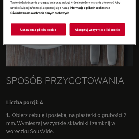
Twoje doświadczenie przeglądania oraz usługi, które jesteśmy w stanie oferować. Aby
uzyskać więcej informacji, zapoznaj się z naszą
Informacją o plikach cookie
oraz
Oświadczeniem o ochronie danych osobowych
.
Ustawienia plików cookie
Akceptuj wszystkie pliki cookie
SPOSÓB PRZYGOTOWANIA
Liczba porcji: 4
1.
Obierz cebulę i posiekaj na plasterki o grubości 2
mm. Wymieszaj wszystkie składniki i zamknij w
woreczku SousVide.