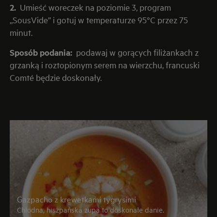
2.
Umieść woreczek na poziomie 3, program
„SousVide” i gotuj w temperaturze 95°C przez 75
minut.
Sposób podania:
podawaj w gorących filiżankach z
grzanką i roztopionym serem na wierzchu, francuski
Comté będzie doskonały.
Gazpacho z krewetkami tygrysimi
Chłodna, hiszpańska zupa to doskonałe danie.