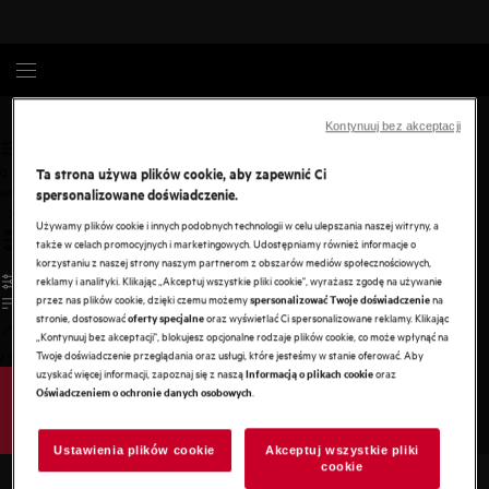
Pranie i suszenie
Akcesoria
Kontynuuj bez akceptacji
Ta strona używa plików cookie, aby zapewnić Ci
0
undefined
spersonalizowane doświadczenie.
Używamy plików cookie i innych podobnych technologii w celu ulepszania naszej witryny, a
także w celach promocyjnych i marketingowych. Udostępniamy również informacje o
korzystaniu z naszej strony naszym partnerom z obszarów mediów społecznościowych,
reklamy i analityki. Klikając „Akceptuj wszystkie pliki cookie", wyrażasz zgodę na używanie
przez nas plików cookie, dzięki czemu możemy
na
spersonalizować Twoje doświadczenie
stronie, dostosować
oraz wyświetlać Ci spersonalizowane reklamy. Klikając
oferty specjalne
„Kontynuuj bez akceptacji", blokujesz opcjonalne rodzaje plików cookie, co może wpłynąć na
Twoje doświadczenie przeglądania oraz usługi, które jesteśmy w stanie oferować. Aby
/
3
uzyskać więcej informacji, zapoznaj się z naszą
oraz
Informacją o plikach cookie
.
Oświadczeniem o ochronie danych osobowych
Ustawienia plików cookie
Akceptuj wszystkie pliki
cookie