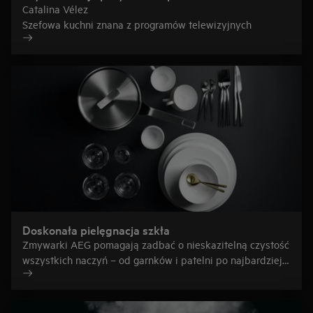
rozpływa się ustach podczas jedzenia."
Catalina Vélez
Szefowa kuchni znana z programów telewizyjnych
Doskonała pielęgnacja szkła
Zmywarki AEG pomagają zadbać o nieskazitelną czystość
wszystkich naczyń – od garnków i patelni po najbardziej
delikatne szkło