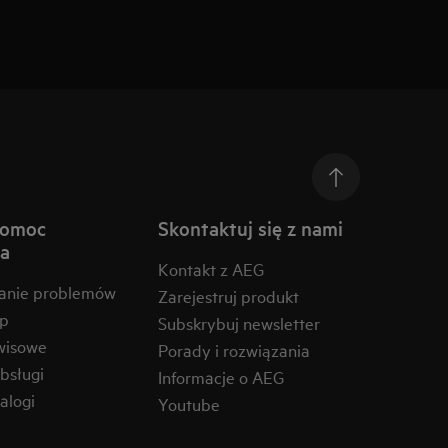
pomoc
Skontaktuj się z nami
na
Kontakt z AEG
anie problemów
Zarejestruj produkt
ep
Subskrybuj newsletter
wisowe
Porady i rozwiązania
obsługi
Informacje o AEG
alogi
Youtube