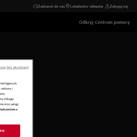
Zadzwoń do nas
Lokalizator sklepów
Zaloguj się
Odkryj
Centrum pomocy
nuuj bez akceptacji
arketingowych.
 reklamy i
żemy
y. Klikając
ia oraz usługi,
iadczeniem o
kie