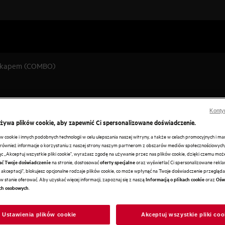
 okapem (COMBO)
Konty
udowanym
używa plików cookie, aby zapewnić Ci spersonalizowane doświadczenie.
cookie i innych podobnych technologii w celu ulepszania naszej witryny, a także w celach promocyjnych i m
ównież informacje o korzystaniu z naszej strony naszym partnerom z obszarów mediów społecznościowych,
 pełni zintegrowany okap
ając „Akceptuj wszystkie pliki cookie", wyrażasz zgodę na używanie przez nas plików cookie, dzięki czemu mo
na stronie, dostosować
oraz wyświetlać Ci spersonalizowane reklam
ać Twoje doświadczenie
oferty specjalne
akceptacji", blokujesz opcjonalne rodzaje plików cookie, co może wpłynąć na Twoje doświadczenie przeglądan
w stanie oferować. Aby uzyskać więcej informacji, zapoznaj się z naszą
oraz
Informacją o plikach cookie
Ośw
.
ch osobowych
Ustawienia plików cookie
Akceptuj wszystkie pliki coo