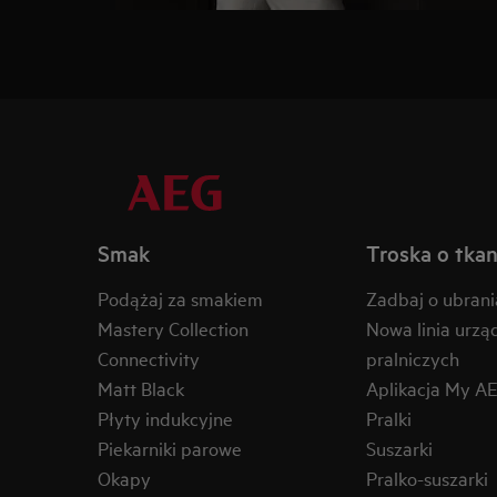
Smak
Troska o tkan
Podążaj za smakiem
Zadbaj o ubrani
Mastery Collection
Nowa linia urzą
Connectivity
pralniczych
Matt Black
Aplikacja My A
Płyty indukcyjne
Pralki
Piekarniki parowe
Suszarki
Okapy
Pralko-suszarki