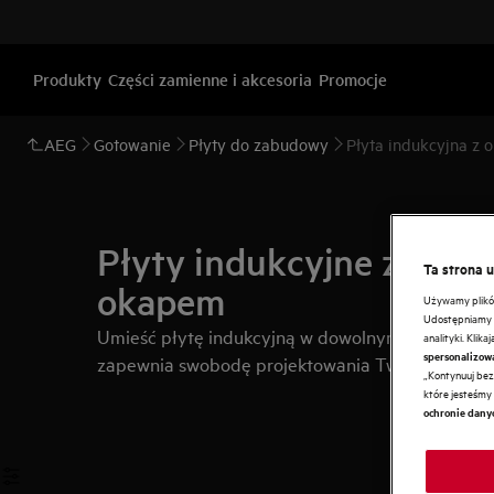
Produkty
Części zamienne i akcesoria
Promocje
AEG
Gotowanie
Płyty do zabudowy
Płyta indukcyjna z
Płyty indukcyjne z wb
Ta strona 
okapem
Używamy plików 
Udostępniamy r
Umieść płytę indukcyjną w dowolnym miejscu. W
analityki. Klik
spersonalizow
zapewnia swobodę projektowania Twojej kuchni.
„Kontynuuj bez 
które jesteśmy 
ochronie dany