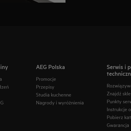
iny
AEG Polska
Serwis i 
technicz
a
Promocje
Rozwiązyw
dzeń
Przepisy
Znajdź skl
Studia kuchenne
Punkty ser
EG
Nagrody i wyróżnienia
Instrukcje 
Pobierz kat
Gwarancja