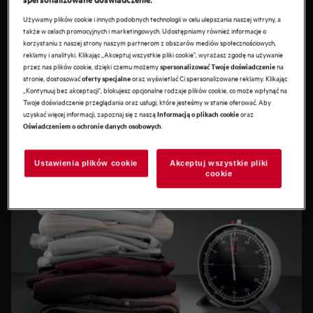
Używamy plików cookie i innych podobnych technologii w celu ulepszania naszej witryny, a
Pielęgnacja bez kompromisów
także w celach promocyjnych i marketingowych. Udostępniamy również informacje o
Jeśli chodzi o pielęgnację Twoich ulubionych ubrań, nie
korzystaniu z naszej strony naszym partnerom z obszarów mediów społecznościowych,
reklamy i analityki. Klikając „Akceptuj wszystkie pliki cookie", wyrażasz zgodę na używanie
powinno być miejsca na kompromisy. Nasze pralki serii 9000
przez nas plików cookie, dzięki czemu możemy
na
spersonalizować Twoje doświadczenie
zostały tak zaprojektowane, aby efekty dokładnego prania w
stronie, dostosować
oraz wyświetlać Ci spersonalizowane reklamy. Klikając
oferty specjalne
temperaturze 60 stopni zapewniać już w temperaturze 30
„Kontynuuj bez akceptacji", blokujesz opcjonalne rodzaje plików cookie, co może wpłynąć na
Zobacz pralkę serii 9000
stopni. Oddziałuje to w mniejszym stopniu na kolory, dlatego
Twoje doświadczenie przeglądania oraz usługi, które jesteśmy w stanie oferować. Aby
uzyskać więcej informacji, zapoznaj się z naszą
oraz
Informacją o plikach cookie
pozostają żywe przez dłuższy czas.
.
Oświadczeniem o ochronie danych osobowych
Ustawienia plików cookie
Akceptuj wszystkie pliki
cookie