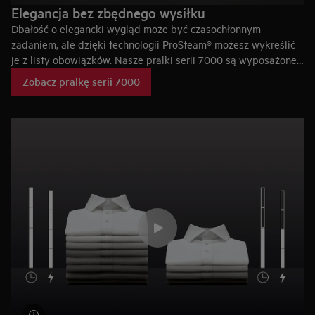
Elegancja bez zbędnego wysiłku
Dbałość o elegancki wygląd może być czasochłonnym
zadaniem, ale dzięki technologii ProSteam® możesz wykreślić
je z listy obowiązków. Nasze pralki serii 7000 są wyposażone
w program odświeżania parowego. Umożliwia on szybkie
Zobacz pralkę serii 7000
odświeżenie ubrań z delikatnych tkanin bez konieczności
wizyty w pralni chemicznej.