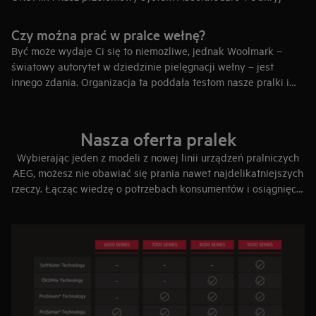
równie delikatny sposób prania i suszenia najbardziej
wymagających tkanin jak pranie ręczne i suszenie na płasko.
Czy można prać w pralce wełnę?
Nowe, innowacyjne programy do odzieży sportowej
Być może wydaje Ci się to niemożliwe, jednak Woolmark –
przywracają nawet właściwości nieprzemakalne membranom
światowy autorytet w dziedzinie pielęgnacji wełny – jest
oddychających tkanin funkcyjnych. Kolory, struktura i włókna
innego zdania. Organizacja ta poddała testom nasze pralki i
tkanin są chronione jak nigdy dotąd.
potwierdziła, że działają one wystarczająco delikatnie, aby
Zobacz pralki
i
suszarki serii 8000
umożliwiać pranie wełnianych tkanin. Jeśli więc widzisz na
urządzeniu oznaczenie Woolmark Apparel Care, możesz w nim
Nasza oferta pralek
bez obaw prać ulubione wełniane swetry przeznaczone tylko
Wybierając jeden z modeli z nowej linii urządzeń pralniczych
do prania ręcznego.
AEG, możesz nie obawiać się prania nawet najdelikatniejszych
rzeczy. Łącząc wiedzę o potrzebach konsumentów i osiągnięcia
naukowe, stworzyliśmy rozwiązania, które wykraczają poza
zwykłe pranie. To przełomowy nowy sposób pielęgnacji
odzieży poprzez ochronę włókien, kolorów i struktury tkanin.