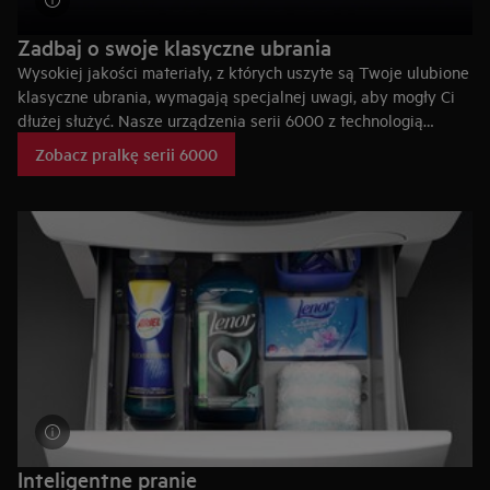
Zadbaj o swoje klasyczne ubrania
Wysokiej jakości materiały, z których uszyte są Twoje ulubione
klasyczne ubrania, wymagają specjalnej uwagi, aby mogły Ci
dłużej służyć. Nasze urządzenia serii 6000 z technologią
ProSense® ważą każdy ładunek prania i dostosowują
Zobacz pralkę serii 6000
ustawienia. Pozwala to ograniczyć zużycie tkanin, które są
poddawane dokładnemu praniu, ale bez nadmiernej obróbki
mechanicznej.
Inteligentne pranie