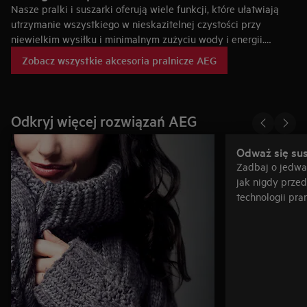
Nasze pralki i suszarki oferują wiele funkcji, które ułatwiają
utrzymanie wszystkiego w nieskazitelnej czystości przy
niewielkim wysiłku i minimalnym zużyciu wody i energii.
Jednak nasze kompetencje w dziedzinie prania nie kończą się
Zobacz wszystkie akcesoria pralnicze AEG
na doskonałych urządzeniach – oferujemy również akcesoria
niezbędne do zapewnienia doskonałych efektów prania.
Jednym z nich jest podstawa do urządzeń pralniczych AEG,
która ogranicza wysiłek związany z praniem, podwyższając
Odkryj więcej rozwiązań AEG
pralkę lub suszarkę do wysokości ułatwiającej wkładanie i
wyjmowanie rzeczy z bębna.
Odważ się sus
Zadbaj o jedwa
jak nigdy przed
technologii pra
systemem Abso