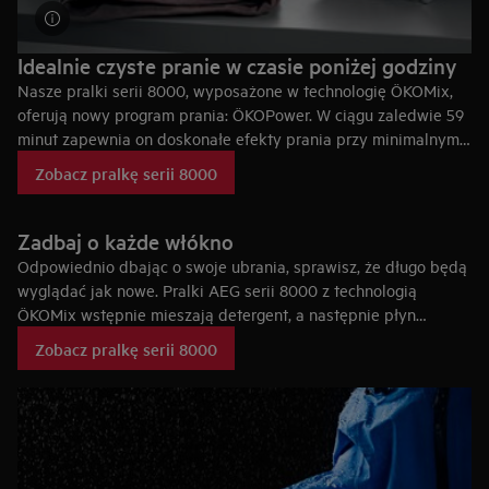
Idealnie czyste pranie w czasie poniżej godziny
Nasze pralki serii 8000, wyposażone w technologię ÖKOMix,
oferują nowy program prania: ÖKOPower. W ciągu zaledwie 59
minut zapewnia on doskonałe efekty prania przy minimalnym
zużyciu energii podczas cyklu.
Zobacz pralkę serii 8000
Zadbaj o każde włókno
Odpowiednio dbając o swoje ubrania, sprawisz, że długo będą
wyglądać jak nowe. Pralki AEG serii 8000 z technologią
ÖKOMix wstępnie mieszają detergent, a następnie płyn
zmiękczający z wodą zanim dostanie się on do bębna.
To
Zobacz pralkę serii 8000
pierwsza
zastosowana w pralce technologia, która zapewnia w
pełni równomierne rozprowadzanie detergentu.
Efektem jest
bardziej dokładne i efektywne pranie, ponieważ detergent i
płyn zmiękczający docierają do tkanin w pełni uaktywnione –
gwarantując po raz pierwszy w historii urządzeń piorących, że
każde włókno jest poddawane praniu i pielęgnacji.