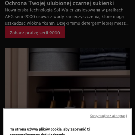
Ochrona Twojej ulubionej czarnej sukienki
Nowatorska technologia SoftWater zastosowana w pralkach
AEG serii 9000 usuwa z wody zanieczyszczenia, które mogą
uszkadzać włókna tkanin. Dzięki temu detergent lepiej miesza
się z wodą, zapewniając doskonałe efekty prania w niższych
Zobacz pralkę serii 9000
temperaturach. Delikatniejsze pranie tkanin zapewnia, że czerń
wygląda jak czerń, a wyraziste kolory pozostają równie żywe
jak w dniu zakupu.
Kontynuuj bez akceptacji
Ta strona używa plików cookie, aby zapewnić Ci
spersonalizowane doświadczenie.