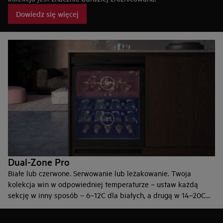
Nasze chłodziarki pozwalają każdemu miłośnikowi wina
Dowiedz się więcej
zaprezentować całą swoją kolekcję. Wysuwane, najwyższej
jakości drewniane półki są zaprojektowane z idealnym
rozstawem, aby pomieścić wszystkie typowe butelki o
pojemności 750 ml – nawet ulubionego szampana – bez
zarysowania etykiet.
Perfect Shelving pozwoli zmieścić 95% wariantów butelek bez
uszkodzenia butelki lub zarysowania etykiety.
Dual-Zone Pro
Białe lub czerwone. Serwowanie lub leżakowanie. Twoja
kolekcja win w odpowiedniej temperaturze – ustaw każdą
sekcję w inny sposób – 6–12C dla białych, a drugą w 14–20C
dla czerwonych. Możesz też ustawić komorę w temperaturze
12–14C do leżakowania.