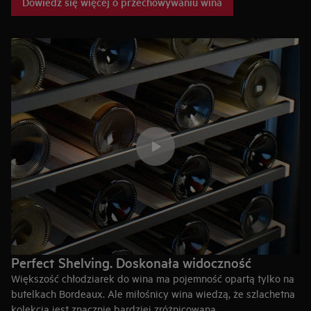
Dowiedz się więcej o przechowywaniu wina
chłodziarki zapewniają, że Twoje butelki z winem są
przechowywane w ciemnym miejscu, w stabilnej temperaturze
i wilgotności powyżej 50%. Są również wolne od wibracji i
oferują wysokiej jakości cyrkulację.
Perfect Shelving. Doskonała widoczność
Większość chłodziarek do wina ma pojemność opartą tylko na
butelkach Bordeaux. Ale miłośnicy wina wiedzą, że szlachetna
kolekcja jest znacznie bardziej zróżnicowana.