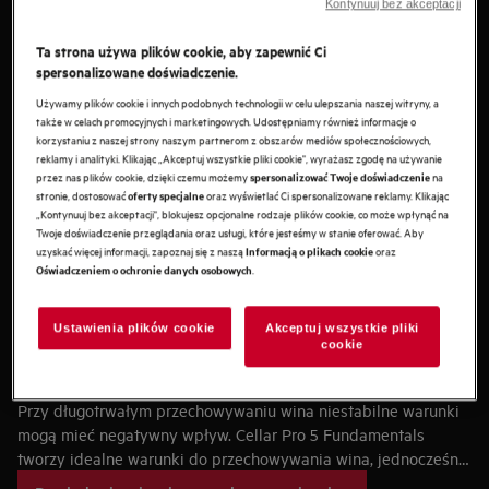
Kompaktowa chłodziarka do wina
Kontynuuj bez akceptacji
blatem
Ta strona używa plików cookie, aby zapewnić Ci
spersonalizowane doświadczenie.
Używamy plików cookie i innych podobnych technologii w celu ulepszania naszej witryny, a
także w celach promocyjnych i marketingowych. Udostępniamy również informacje o
korzystaniu z naszej strony naszym partnerom z obszarów mediów społecznościowych,
reklamy i analityki. Klikając „Akceptuj wszystkie pliki cookie", wyrażasz zgodę na używanie
przez nas plików cookie, dzięki czemu możemy
na
spersonalizować Twoje doświadczenie
stronie, dostosować
oraz wyświetlać Ci spersonalizowane reklamy. Klikając
oferty specjalne
„Kontynuuj bez akceptacji", blokujesz opcjonalne rodzaje plików cookie, co może wpłynąć na
Twoje doświadczenie przeglądania oraz usługi, które jesteśmy w stanie oferować. Aby
uzyskać więcej informacji, zapoznaj się z naszą
oraz
Informacją o plikach cookie
.
Oświadczeniem o ochronie danych osobowych
Ustawienia plików cookie
Akceptuj wszystkie pliki
cookie
Chroń swoje wina dzięki Cellar Pro 5
Fundamentals
Przy długotrwałym przechowywaniu wina niestabilne warunki
mogą mieć negatywny wpływ. Cellar Pro 5 Fundamentals
tworzy idealne warunki do przechowywania wina, jednocześnie
konserwując je i pozwalając mu stabilnie dojrzewać. Nasze