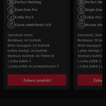
wszystkich gatunków wina, krótko-
wszystkich gatunk
Perfect Shelving
Perfect Shel
lub długoterminowo. Chłodziarka do
lub długoterminow
Dual-Zone Pro
Single-Zone 
wina Single-Zone Pro może być
wina Single-Zone
ustawiona na dowolną temperaturę w
ustawiona na dow
Cellar Pro 5
Cellar Pro 5
zakresie od 5 do 20C, umożliwiając
zakresie od 5 do 
Górne oświetlenie LED
Boczne oświe
ustawienie konkretnych temperatur
ustawienie konkr
do serwowania win lub utrzymywania
do serwowania wi
Szerokość 60cm
Szerokość: 30cm
ich w temperaturze 12–14C – idealnej
ich w temperaturz
Bordeaux: 40 butelek
Bordeaux: 18 bute
do przechowywania (starzenia)
do przechowywani
Wino musujące: 40 butelek
Wino musujące: 17
Twoich win.
Twoich win.
Łatwy dostęp: 26 butelek
Latwy dostęp: 12 
Wymiary butelek: do 90mm Ø
Wymiary butelek:
Liczba półek: 3
Liczba półek: 5
Liczba półek an prowadnicach: 3
Liczba półek z pr
Zobacz produkt
Zobacz