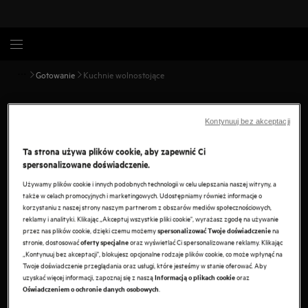
Gotowanie
Kuchnie wolnostojące
Kuchnie
Kontynuuj bez akceptacji
Znajdź idealną kuchnię AEG, dostosowaną do Twoich potrzeb.
Ta strona używa plików cookie, aby zapewnić Ci
Z piekarnikiem z funkcją termoobiegu, zapewniające
spersonalizowane doświadczenie.
równomierne pieczenie lub z płytą indukcyjną, która zapewnia
Używamy plików cookie i innych podobnych technologii w celu ulepszania naszej witryny, a
najwyższą precyzję regulacji temperatury.
także w celach promocyjnych i marketingowych. Udostępniamy również informacje o
korzystaniu z naszej strony naszym partnerom z obszarów mediów społecznościowych,
reklamy i analityki. Klikając „Akceptuj wszystkie pliki cookie", wyrażasz zgodę na używanie
przez nas plików cookie, dzięki czemu możemy
na
spersonalizować Twoje doświadczenie
stronie, dostosować
oraz wyświetlać Ci spersonalizowane reklamy. Klikając
oferty specjalne
„Kontynuuj bez akceptacji", blokujesz opcjonalne rodzaje plików cookie, co może wpłynąć na
Twoje doświadczenie przeglądania oraz usługi, które jesteśmy w stanie oferować. Aby
uzyskać więcej informacji, zapoznaj się z naszą
oraz
Informacją o plikach cookie
.
Oświadczeniem o ochronie danych osobowych