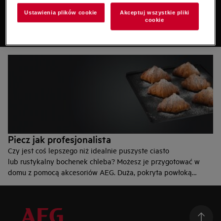
Kuchnia elektryczna
Ustawienia plików cookie
Akceptuj wszystkie pliki
cookie
Piecz jak profesjonalista
Czy jest coś lepszego niż idealnie puszyste ciasto
lub rustykalny bochenek chleba? Możesz je przygotować w
domu z pomocą akcesoriów AEG. Duża, pokryta powłoką
nieprzywierająca blacha MaxiKlasse, z perforforową podstawą,
zapewnia równomierne rozprowadzanie powietrza jest
doskonała do pieczenia. Dodaj profesjonalny szlif do
wszystkiego, co pieczesz!