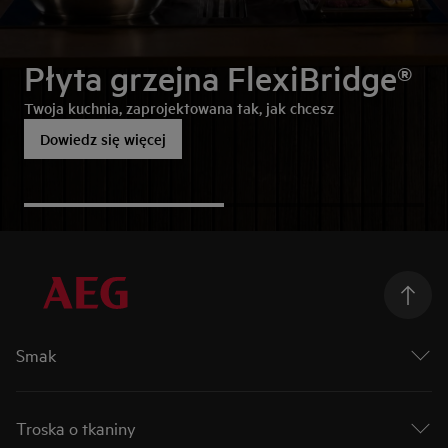
Płyta grzejna FlexiBridge®
Twoja kuchnia, zaprojektowana tak, jak chcesz
Dowiedz się więcej
Smak
Podążaj za smakiem
Mastery Collection
Troska o tkaniny
Connectivity