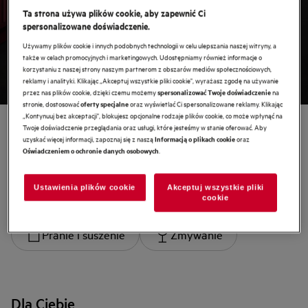
NOWA linia zmywarek
Ta strona używa plików cookie, aby zapewnić Ci
spersonalizowane doświadczenie.
Poznaj
Używamy plików cookie i innych podobnych technologii w celu ulepszania naszej witryny, a
także w celach promocyjnych i marketingowych. Udostępniamy również informacje o
korzystaniu z naszej strony naszym partnerom z obszarów mediów społecznościowych,
reklamy i analityki. Klikając „Akceptuj wszystkie pliki cookie", wyrażasz zgodę na używanie
przez nas plików cookie, dzięki czemu możemy
na
spersonalizować Twoje doświadczenie
stronie, dostosować
oraz wyświetlać Ci spersonalizowane reklamy. Klikając
oferty specjalne
„Kontynuuj bez akceptacji", blokujesz opcjonalne rodzaje plików cookie, co może wpłynąć na
Twoje doświadczenie przeglądania oraz usługi, które jesteśmy w stanie oferować. Aby
uzyskać więcej informacji, zapoznaj się z naszą
oraz
Informacją o plikach cookie
Wybierz kategorię
.
Oświadczeniem o ochronie danych osobowych
Ustawienia plików cookie
Akceptuj wszystkie pliki
Gotowanie
Lodówki i zamrażarki
cookie
Pranie i suszenie
Zmywanie
Dla Ciebie