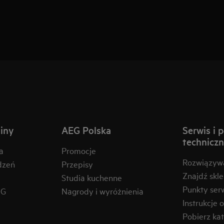
iny
AEG Polska
Serwis i 
technicz
a
Promocje
Rozwiązyw
dzeń
Przepisy
Znajdź skl
Studia kuchenne
Punkty ser
EG
Nagrody i wyróżnienia
Instrukcje 
Pobierz kat