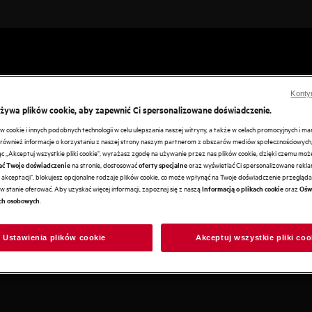
Konty
używa plików cookie, aby zapewnić Ci spersonalizowane doświadczenie.
cookie i innych podobnych technologii w celu ulepszania naszej witryny, a także w celach promocyjnych i m
ównież informacje o korzystaniu z naszej strony naszym partnerom z obszarów mediów społecznościowych,
ając „Akceptuj wszystkie pliki cookie", wyrażasz zgodę na używanie przez nas plików cookie, dzięki czemu mo
na stronie, dostosować
oraz wyświetlać Ci spersonalizowane reklam
ać Twoje doświadczenie
oferty specjalne
akceptacji", blokujesz opcjonalne rodzaje plików cookie, co może wpłynąć na Twoje doświadczenie przeglądan
w stanie oferować. Aby uzyskać więcej informacji, zapoznaj się z naszą
oraz
Informacją o plikach cookie
Ośw
.
ch osobowych
Ustawienia plików cookie
Akceptuj wszystkie pliki coo