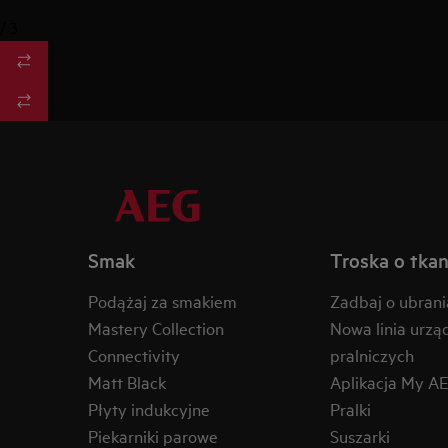
/
3
Smak
Troska o tkan
Podążaj za smakiem
Zadbaj o ubrani
Mastery Collection
Nowa linia urzą
Connectivity
pralniczych
Matt Black
Aplikacja My A
Płyty indukcyjne
Pralki
Piekarniki parowe
Suszarki