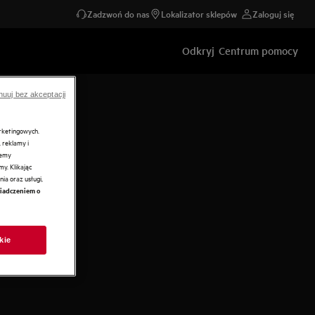
Zadzwoń do nas
Lokalizator sklepów
Zaloguj się
Odkryj
Centrum pomocy
nuuj bez akceptacji
arketingowych.
 reklamy i
żemy
y. Klikając
ia oraz usługi,
iadczeniem o
kie