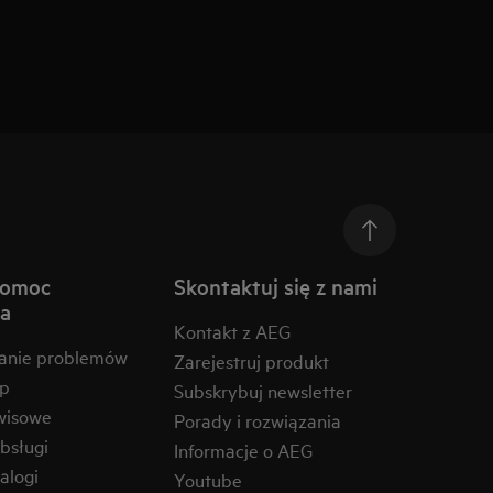
pomoc
Skontaktuj się z nami
na
Kontakt z AEG
anie problemów
Zarejestruj produkt
ep
Subskrybuj newsletter
wisowe
Porady i rozwiązania
obsługi
Informacje o AEG
alogi
Youtube