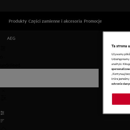
Produkty
Części zamienne i akcesoria
Promocje
AEG
Ta strona 
Używamy plików 
0
Udostępniamy r
analityki. Klik
undefined
spersonalizow
„Kontynuuj bez 
które jesteśmy 
ochronie dany