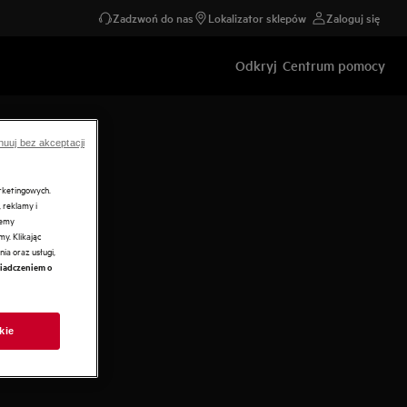
Zadzwoń do nas
Lokalizator sklepów
Zaloguj się
Odkryj
Centrum pomocy
nuuj bez akceptacji
arketingowych.
 reklamy i
żemy
y. Klikając
ia oraz usługi,
iadczeniem o
kie