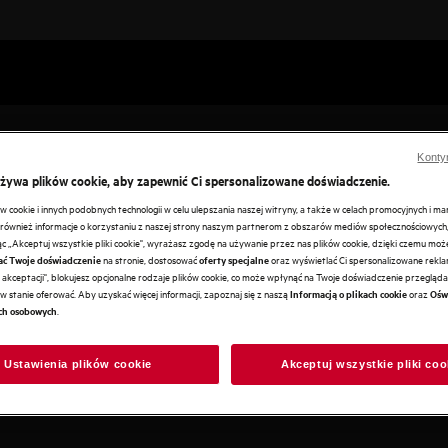
Konty
używa plików cookie, aby zapewnić Ci spersonalizowane doświadczenie.
cookie i innych podobnych technologii w celu ulepszania naszej witryny, a także w celach promocyjnych i m
 zabudowy
ównież informacje o korzystaniu z naszej strony naszym partnerom z obszarów mediów społecznościowych,
ając „Akceptuj wszystkie pliki cookie", wyrażasz zgodę na używanie przez nas plików cookie, dzięki czemu mo
na stronie, dostosować
oraz wyświetlać Ci spersonalizowane reklam
ać Twoje doświadczenie
oferty specjalne
fektywny. Zamontowany
akceptacji", blokujesz opcjonalne rodzaje plików cookie, co może wpłynąć na Twoje doświadczenie przeglądan
e powietrze w Twojej kuchni.
w stanie oferować. Aby uzyskać więcej informacji, zapoznaj się z naszą
oraz
Informacją o plikach cookie
Ośw
.
ch osobowych
Ustawienia plików cookie
Akceptuj wszystkie pliki coo