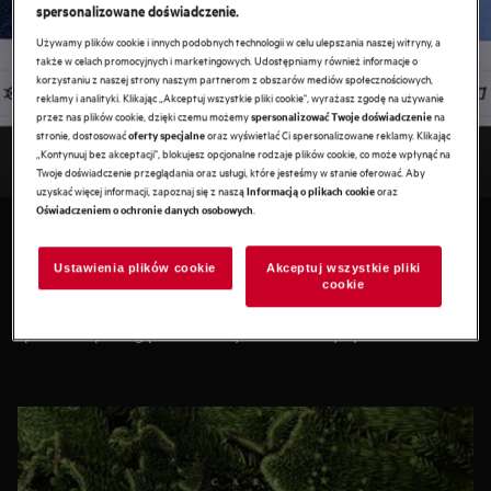
spersonalizowane doświadczenie.
Używamy plików cookie i innych podobnych technologii w celu ulepszania naszej witryny, a
także w celach promocyjnych i marketingowych. Udostępniamy również informacje o
korzystaniu z naszej strony naszym partnerom z obszarów mediów społecznościowych,
reklamy i analityki. Klikając „Akceptuj wszystkie pliki cookie", wyrażasz zgodę na używanie
przez nas plików cookie, dzięki czemu możemy
na
spersonalizować Twoje doświadczenie
Zadbaj o ubrania
stronie, dostosować
oraz wyświetlać Ci spersonalizowane reklamy. Klikając
oferty specjalne
.
„Kontynuuj bez akceptacji", blokujesz opcjonalne rodzaje plików cookie, co może wpłynąć na
Twoje doświadczenie przeglądania oraz usługi, które jesteśmy w stanie oferować. Aby
uzyskać więcej informacji, zapoznaj się z naszą
oraz
Informacją o plikach cookie
.
Oświadczeniem o ochronie danych osobowych
Zadbaj o ubrania
Ustawienia plików cookie
Akceptuj wszystkie pliki
Dbałość o ubrania to coś więcej niż tylko ochrona włókien i
cookie
nici. To także zachowywanie wspomnień. Nasze urządzenia
pralnicze pomogą Ci w niezwykle skuteczny sposób zadbać o
wszystkie ubrania – również te najbardziej delikatne.