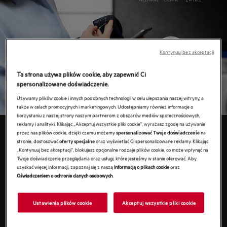
Kontynuuj bez akceptacji
Ta strona używa plików cookie, aby zapewnić Ci
spersonalizowane doświadczenie.
Używamy plików cookie i innych podobnych technologii w celu ulepszania naszej witryny, a
także w celach promocyjnych i marketingowych. Udostępniamy również informacje o
korzystaniu z naszej strony naszym partnerom z obszarów mediów społecznościowych,
CARE ADVISOR
reklamy i analityki. Klikając „Akceptuj wszystkie pliki cookie", wyrażasz zgodę na używanie
przez nas plików cookie, dzięki czemu możemy
na
spersonalizować Twoje doświadczenie
stronie, dostosować
oraz wyświetlać Ci spersonalizowane reklamy. Klikając
oferty specjalne
„Kontynuuj bez akceptacji", blokujesz opcjonalne rodzaje plików cookie, co może wpłynąć na
Care Advisor rekomenduje najlepszy program
Twoje doświadczenie przeglądania oraz usługi, które jesteśmy w stanie oferować. Aby
odpowiedni dla wybranej tkaniny, nawet
uzyskać więcej informacji, zapoznaj się z naszą
Informacją o plikach cookie
oraz
Oświadczeniem o ochronie danych osobowych
.
najdelikatniejszej, takiej jak wełna czy jedwab.
Wybierz tkaninę, kolor i poziom zabrudzenia, a
Ustawienia plików cookie
Akceptuj wszystkie pliki cookie
aplikacja zajmie się resztą. Rozwiązanie
dostosowane do Twoich potrzeb.