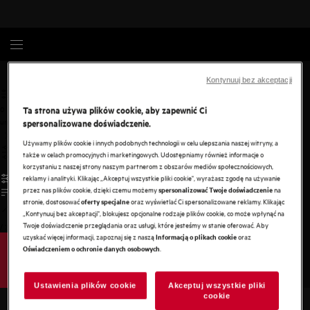
Gotowanie
Akcesoria
Kontynuuj bez akceptacji
Ta strona używa plików cookie, aby zapewnić Ci
0
undefined
spersonalizowane doświadczenie.
Używamy plików cookie i innych podobnych technologii w celu ulepszania naszej witryny, a
także w celach promocyjnych i marketingowych. Udostępniamy również informacje o
korzystaniu z naszej strony naszym partnerom z obszarów mediów społecznościowych,
reklamy i analityki. Klikając „Akceptuj wszystkie pliki cookie", wyrażasz zgodę na używanie
przez nas plików cookie, dzięki czemu możemy
na
spersonalizować Twoje doświadczenie
stronie, dostosować
oraz wyświetlać Ci spersonalizowane reklamy. Klikając
oferty specjalne
„Kontynuuj bez akceptacji", blokujesz opcjonalne rodzaje plików cookie, co może wpłynąć na
Twoje doświadczenie przeglądania oraz usługi, które jesteśmy w stanie oferować. Aby
/
3
uzyskać więcej informacji, zapoznaj się z naszą
oraz
Informacją o plikach cookie
.
Oświadczeniem o ochronie danych osobowych
Ustawienia plików cookie
Akceptuj wszystkie pliki
cookie