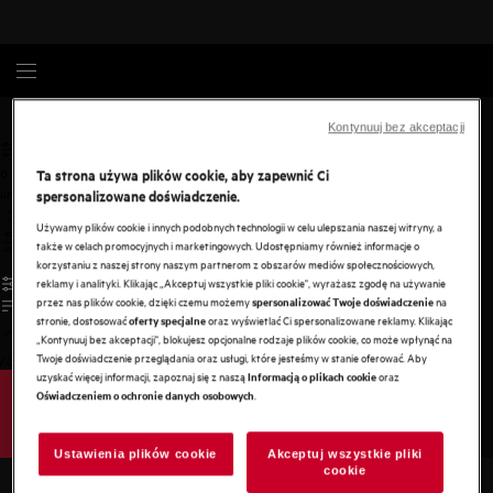
Zmywanie
Akcesoria
Kontynuuj bez akceptacji
Ta strona używa plików cookie, aby zapewnić Ci
0
undefined
spersonalizowane doświadczenie.
Używamy plików cookie i innych podobnych technologii w celu ulepszania naszej witryny, a
także w celach promocyjnych i marketingowych. Udostępniamy również informacje o
korzystaniu z naszej strony naszym partnerom z obszarów mediów społecznościowych,
reklamy i analityki. Klikając „Akceptuj wszystkie pliki cookie", wyrażasz zgodę na używanie
przez nas plików cookie, dzięki czemu możemy
na
spersonalizować Twoje doświadczenie
stronie, dostosować
oraz wyświetlać Ci spersonalizowane reklamy. Klikając
oferty specjalne
„Kontynuuj bez akceptacji", blokujesz opcjonalne rodzaje plików cookie, co może wpłynąć na
Twoje doświadczenie przeglądania oraz usługi, które jesteśmy w stanie oferować. Aby
/
3
uzyskać więcej informacji, zapoznaj się z naszą
oraz
Informacją o plikach cookie
.
Oświadczeniem o ochronie danych osobowych
Ustawienia plików cookie
Akceptuj wszystkie pliki
cookie