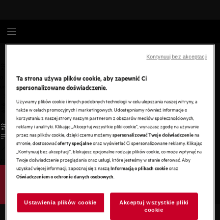
Gotowanie
Akcesoria
Kontynuuj bez akceptacji
Ta strona używa plików cookie, aby zapewnić Ci
0
undefined
spersonalizowane doświadczenie.
Używamy plików cookie i innych podobnych technologii w celu ulepszania naszej witryny, a
także w celach promocyjnych i marketingowych. Udostępniamy również informacje o
korzystaniu z naszej strony naszym partnerom z obszarów mediów społecznościowych,
reklamy i analityki. Klikając „Akceptuj wszystkie pliki cookie", wyrażasz zgodę na używanie
przez nas plików cookie, dzięki czemu możemy
na
spersonalizować Twoje doświadczenie
stronie, dostosować
oraz wyświetlać Ci spersonalizowane reklamy. Klikając
oferty specjalne
„Kontynuuj bez akceptacji", blokujesz opcjonalne rodzaje plików cookie, co może wpłynąć na
Twoje doświadczenie przeglądania oraz usługi, które jesteśmy w stanie oferować. Aby
/
3
uzyskać więcej informacji, zapoznaj się z naszą
oraz
Informacją o plikach cookie
.
Oświadczeniem o ochronie danych osobowych
Ustawienia plików cookie
Akceptuj wszystkie pliki
cookie