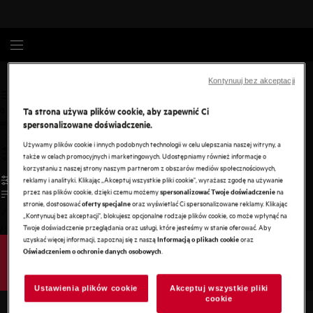
Gotowanie
Akcesoria
Kontynuuj bez akceptacji
Ta strona używa plików cookie, aby zapewnić Ci
0
undefined
spersonalizowane doświadczenie.
Używamy plików cookie i innych podobnych technologii w celu ulepszania naszej witryny, a
także w celach promocyjnych i marketingowych. Udostępniamy również informacje o
korzystaniu z naszej strony naszym partnerom z obszarów mediów społecznościowych,
reklamy i analityki. Klikając „Akceptuj wszystkie pliki cookie", wyrażasz zgodę na używanie
przez nas plików cookie, dzięki czemu możemy
na
spersonalizować Twoje doświadczenie
stronie, dostosować
oraz wyświetlać Ci spersonalizowane reklamy. Klikając
oferty specjalne
„Kontynuuj bez akceptacji", blokujesz opcjonalne rodzaje plików cookie, co może wpłynąć na
Twoje doświadczenie przeglądania oraz usługi, które jesteśmy w stanie oferować. Aby
/
3
uzyskać więcej informacji, zapoznaj się z naszą
oraz
Informacją o plikach cookie
.
Oświadczeniem o ochronie danych osobowych
Ustawienia plików cookie
Akceptuj wszystkie pliki
cookie