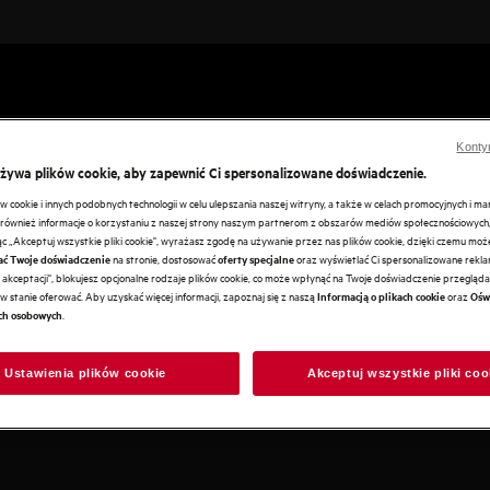
Konty
używa plików cookie, aby zapewnić Ci spersonalizowane doświadczenie.
cookie i innych podobnych technologii w celu ulepszania naszej witryny, a także w celach promocyjnych i m
ównież informacje o korzystaniu z naszej strony naszym partnerom z obszarów mediów społecznościowych,
ając „Akceptuj wszystkie pliki cookie", wyrażasz zgodę na używanie przez nas plików cookie, dzięki czemu mo
na stronie, dostosować
oraz wyświetlać Ci spersonalizowane reklam
ać Twoje doświadczenie
oferty specjalne
akceptacji", blokujesz opcjonalne rodzaje plików cookie, co może wpłynąć na Twoje doświadczenie przeglądan
w stanie oferować. Aby uzyskać więcej informacji, zapoznaj się z naszą
oraz
Informacją o plikach cookie
Ośw
.
ch osobowych
Ustawienia plików cookie
Akceptuj wszystkie pliki coo