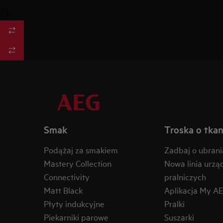
/
3
Smak
Troska o tkan
Podążaj za smakiem
Zadbaj o ubrani
Mastery Collection
Nowa linia urzą
Connectivity
pralniczych
Matt Black
Aplikacja My A
Płyty indukcyjne
Pralki
Piekarniki parowe
Suszarki