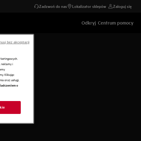
Zadzwoń do nas
Lokalizator sklepów
Zaloguj się
Odkryj
Centrum pomocy
nuuj bez akceptacji
arketingowych.
 reklamy i
żemy
y. Klikając
ia oraz usługi,
iadczeniem o
kie