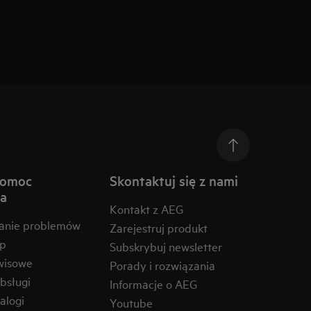
pomoc
Skontaktuj się z nami
na
Kontakt z AEG
anie problemów
Zarejestruj produkt
ep
Subskrybuj newsletter
wisowe
Porady i rozwiązania
obsługi
Informacje o AEG
alogi
Youtube