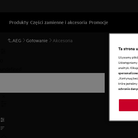
Produkty
Części zamienne i akcesoria
Promocje
AEG
Gotowanie
Akcesoria
Ta strona 
Używamy plików 
0
Udostępniamy r
analityki. Klik
undefined
spersonalizow
„Kontynuuj bez 
które jesteśmy 
ochronie dany