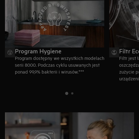
Program Hygiene
Filtr E
Program dostępny we wszystkich modelach
Filtr jes
serii 8000. Podczas cyklu usuwanych jest
oszczędza
ponad 99,9% bakterii i wirusów.***
zużycie p
urządzeni