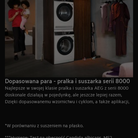
Dopasowana para - pralka i suszarka serii 8000
Najlepsze w swojej klasie pralka i suszarka AEG z serii 8000
doskonale działają w pojedynkę, ale jeszcze lepiej razem,
Dzięki dopasowanemu wzornictwu i cyklom, a także aplikacji,
zapewniają doskonale wyprane i wysuszone ubrania w mniej
niż 3 godziny.
Kup pralkę serii 800
*W porównaniu z suszeniem na płasko.
Kup suszarkę serii 800
***Hygiene: Test na obecność Candida albicans, MS2