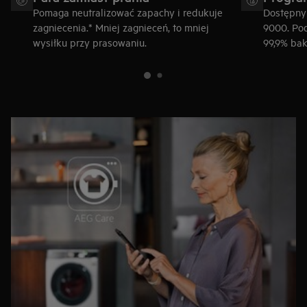
Pomaga neutralizować zapachy i redukuje
Dostępny 
zagniecenia.* Mniej zagnieceń, to mniej
9000. Po
wysiłku przy prasowaniu.
99,9% bakt