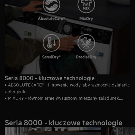
Seria 8000 - kluczowe technologie
• ABSOLUTECARE® - filtrowanie wody, aby wzmocnić działanie
detergentu.
• MIXDRY - równomiernie wysuszony mieszany załadunek.
• SENSIDRY® - delikatne i energooszczędne suszenie w niskiej
temperaturze.
• PRECISEDRY - zoptymalizowane suszenie, oszczędność czasu
Seria 8000 - kluczowe technologie
i energii.