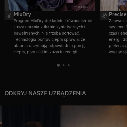
MixDry
Precis
Program MixDry dokładnie i równomiernie
Zaawansow
suszy ubrania z tkanin syntetycznych i
systemu 
bawełnianych. Nie trzeba sortować.
czas i en
Technologia pompy ciepła sprawia, że
energii d
ubrania otrzymują odpowiednią porcję
pielenacj
ciepła, przy niskim zużyciu energii.
wyglądają
ODKRYJ NASZE UZRĄDZENIA