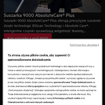
Suszarka 9000 AbsoluteCare® Plus
Suszarki 9000 AbsoluteCare® Plus oferują precyzyjne suszenie
dzięki technologii 3DScan Technology i Absolute Care®.
Inteligentne czujniki sprawdzają wilgotność tkaniny,
zapewniając równomierne suszenie nawet wielowarstowych
Kup suszarkę z serii 9000
ubrań.
Kontynuuj bez akceptacji
Ta strona używa plików cookie, aby zapewnić Ci
spersonalizowane doświadczenie.
Używamy plików cookie i innych podobnych technologii w celu ulepszania naszej witryny, a
także w celach promocyjnych i marketingowych. Udostępniamy również informacje o
korzystaniu z naszej strony naszym partnerom z obszarów mediów społecznościowych,
reklamy i analityki. Klikając „Akceptuj wszystkie pliki cookie", wyrażasz zgodę na używanie
przez nas plików cookie, dzięki czemu możemy
na
spersonalizować Twoje doświadczenie
stronie, dostosować
oraz wyświetlać Ci spersonalizowane reklamy. Klikając
oferty specjalne
„Kontynuuj bez akceptacji", blokujesz opcjonalne rodzaje plików cookie, co może wpłynąć na
Twoje doświadczenie przeglądania oraz usługi, które jesteśmy w stanie oferować. Aby
uzyskać więcej informacji, zapoznaj się z naszą
oraz
Informacją o plikach cookie
.
Oświadczeniem o ochronie danych osobowych