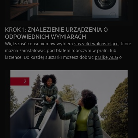
KROK 1: ZNALEZIENIE URZĄDZENIA O
ODPOWIEDNICH WYMIARACH
Większość konsumentów wybiera
suszarki wolnostojące
, które
można zainstalować pod blatem roboczym w pralni lub
łazience. Do każdej suszarki możesz dobrać
pralkę AEG
o
takim samym wzornictwie.
pralko-
Jeżeli nie masz zbyt dużo miejsca, możesz wybrać
suszarkę
.