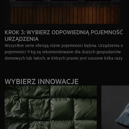
KROK 3: WYBIERZ ODPOWIEDNIĄ POJEMNOŚĆ
URZĄDZENIA
Wszystkie serie oferują różne pojemności bębna. Urządzenia o
pojemności 9 kg są rekomendowane dla dużych gospodarstw
domowych lub takich, w których pranie jest suszone kilka razy
w tygodniu lub suszone są duże rzeczy, np. kołdry. Pojemność
8 kg jest idealna dla średnich gospodartsw domowych. Dla
mniejszych gospodarstw domowych polecamy pralki o
WYBIERZ INNOWACJE
pojemności 7 kg.
WAŻNA INFORMACJA: innowacyjna technologia ProSense®
wykorzystuje inteligentne czujniki, aby odpowiednio
dostosowywać czas trwania cyklu do wagi wsadu.