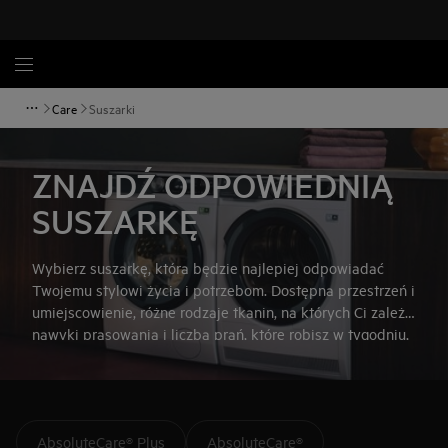
Care
Suszarki
ZNAJDŹ ODPOWIEDNIĄ
SUSZARKĘ
Wybierz suszarkę, która będzie najlepiej odpowiadać
Twojemu stylowi życia i potrzebom. Dostępna przestrzeń i
umiejscowienie, różne rodzaje tkanin, na których Ci zależy,
nawyki prasowania i liczba prań, które robisz w tygodniu,
mają wpływ na wybór suszarki. Skorzystaj z naszych
wskazówek, które pomogą Ci wybrać odpowiednie
urządzenie.
AbsoluteCare® Plus
AbsoluteCare®