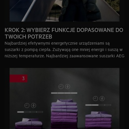
KROK 2: WYBIERZ FUNKCJE DOPASOWANE DO
TWOICH POTRZEB
Najbardziej efetywnymi energetycznie urządzeniami są
suszarki z pompą ciepła. Zużywają one mniej energii i suszą w
niższej temperaturze. Najbardziej zaawansowane suszarki AEG
doskonale wyszuszą 93% dostępnych tkanin. Oferują
dedykowane programy do załadunków mieszanych, tkanin
syntetycznych, jeansu, bawełny, wełny, jedwabiu i innych
delikatnych rzeczy, takich jak kurtki przeciwdeszczowe,
płaszcze i kołdry.
Oferujemy serie urządzeń, od 8000 do 9000. Większy numer
serii oznacza więcej funkcji i możliwości. Zobacz nasz
przegląd
serii
, aby łatwo i szybko porównać funkcjonalność
poszczególnych urządzeń.