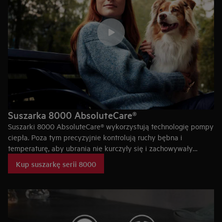
Suszarka 8000 AbsoluteCare®
Suszarki 8000 AbsoluteCare® wykorzystują technologię pompy
ciepła. Poza tym precyzyjnie kontrolują ruchy bębna i
temperaturę, aby ubrania nie kurczyły się i zachowywały
kształ. System AbsoluteCare® przywraca wodoodporność
Kup suszarkę serii 8000
kurtek i ma certyfikat Woolmark Blue.