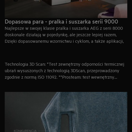
Dopasowa para - pralka i suszarka serii 9000
Najlepsze w swojej klasie pralka i suszarka AEG z serii 8000
doskonale działają w pojedynkę, ale jeszcze lepiej razem,
Dzięki dopasowanemu wzornictwu i cyklom, a także aplikacji,
zapewniają doskonale wyprane i wysuszone ubrania w mniej
niż 3 godziny.
Kup pralkę serii 9000
Technologia 3D Scan: *Test zewnętrzny odporności termicznej
Kup suszarkę serii 9000
ubrań wysuszonych z technologią 3DScan, przeprowadzony
zgodnie z normą ISO 11092. **Prosteam: test wewnętrzny
wykazał redukcję zagnieceń o 40% w przypadku tkanin o
zawartośći bawełny 100 % w trakcie cyklu ProSteam®.
***Hygiene: Test na obecność Candida albicans, MS2
Bacteriophage and Escherichia coli, przeprowadzony przez
Swissatest Testmaterialien AG w2021 (nr 20212038).