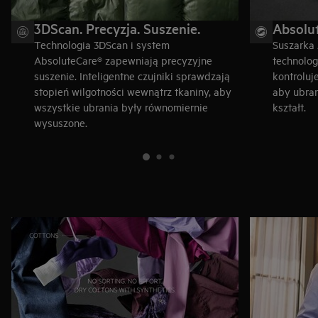
3DScan. Precyzja. Suszenie.
Absolu
Technologia 3DScan i system
Suszarka
AbsoluteCare® zapewniają precyzyjne
technolog
suszenie. Inteligentne czujniki sprawdzają
kontroluj
stopień wilgotności wewnątrz tkaniny, aby
aby ubran
wszystkie ubrania były równomiernie
kształt.
wysuszone.