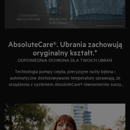
AbsoluteCare®. Ubrania zachowują
oryginalny kształt.*
ODPOWIEDNIA OCHRONA DLA TWOICH UBRAŃ
Technologia pompy ciepła, precyzyjne ruchy bębna i
automatyczne dostosowywanie temperatury sprawiają, że
urządzenia z systemem AbsoluteCare® równomiernie suszy
nawet najdelikatniejsze ubrania. Wełna nie kurczy się
(certyfikat Woolmark Blue), jedwab zachowuje oryginalny
kształt, a ubraniom funkcyjnym przywracana jest
wodoodporność.