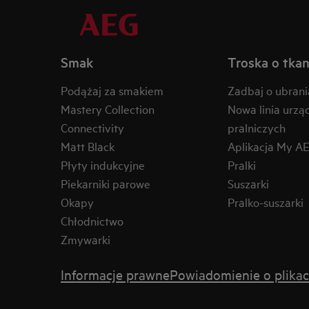
Smak
Troska o tkan
Podążaj za smakiem
Zadbaj o ubrani
Mastery Collection
Nowa linia urzą
Connectivity
pralniczych
Matt Black
Aplikacja My A
Płyty indukcyjne
Pralki
Piekarniki parowe
Suszarki
Okapy
Pralko-suszarki
Chłodnictwo
Zmywarki
Informacje prawne
Powiadomienie o plikac