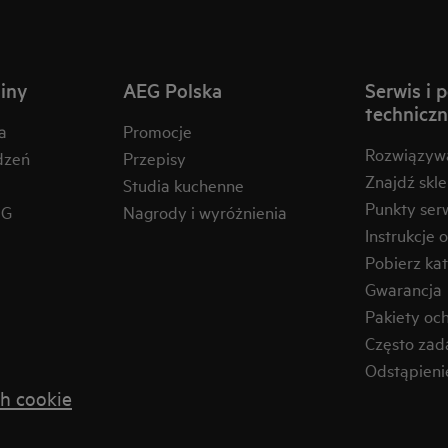
iny
AEG Polska
Serwis i 
technicz
a
Promocje
Rozwiązyw
dzeń
Przepisy
Znajdź skl
Studia kuchenne
Punkty ser
EG
Nagrody i wyróżnienia
Instrukcje 
Pobierz kat
Gwarancja
Pakiety oc
Często zad
Odstąpien
h cookie