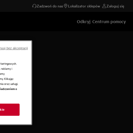
Zadzwoń do nas
Lokalizator sklepów
Zaloguj się
Odkryj
Centrum pomocy
nuuj bez akceptacji
arketingowych.
 reklamy i
żemy
y. Klikając
ia oraz usługi,
iadczeniem o
kie