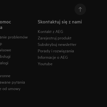
pomoc
Skontaktuj się z nami
na
Kontakt z AEG
anie problemów
Zarejestruj produkt
ep
Subskrybuj newsletter
wisowe
Porady i rozwiązania
obsługi
Informacje o AEG
alogi
Youtube
hronne
awane pytania
ie od umowy