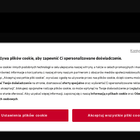
Konty
używa plików cookie, aby zapewnić Ci spersonalizowane doświadczenie.
cookie i innych podobnych technologii w celu ulepszania naszej witryny, a także w celach promocyjnych i m
szarek
ównież informacje o korzystaniu z naszej strony naszym partnerom z obszarów mediów społecznościowych,
ając „Akceptuj wszystkie pliki cookie", wyrażasz zgodę na używanie przez nas plików cookie, dzięki czemu mo
na stronie, dostosować
oraz wyświetlać Ci spersonalizowane reklam
ać Twoje doświadczenie
oferty specjalne
wia Ci pracę, a także pomogą
akceptacji", blokujesz opcjonalne rodzaje plików cookie, co może wpłynąć na Twoje doświadczenie przeglądan
w stanie oferować. Aby uzyskać więcej informacji, zapoznaj się z naszą
oraz
Informacją o plikach cookie
Ośw
.
ch osobowych
Ustawienia plików cookie
Akceptuj wszystkie pliki coo