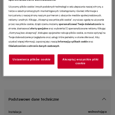
M4YM3002
Używamy plików cookie i innych podobnych technologii w celu ulepszania naszej witryny, a
Szczotka do czyszczenia suszarki
także w celach promocyjnych i marketingowych. Udostępniamy również informacje o
korzystaniu z naszej strony naszym partnerom z obszarów mediów społecznościowych,
reklamy i analityki. Klikając „Akceptuj wszystkie pliki cookie", wyrażasz zgodę na używanie
przez nas plików cookie, dzięki czemu możemy
na
spersonalizować Twoje doświadczenie
0 (0)
stronie, dostosować
oraz wyświetlać Ci spersonalizowane reklamy. Klikając
oferty specjalne
Cechy
„Kontynuuj bez akceptacji", blokujesz opcjonalne rodzaje plików cookie, co może wpłynąć na
Zoptymalizuj wydajność suszarki
Twoje doświadczenie przeglądania oraz usługi, które jesteśmy w stanie oferować. Aby
Szczotka, która pozwoli utrzymać doskonałą wydajność suszarki
uzyskać więcej informacji, zapoznaj się z naszą
oraz
Informacją o plikach cookie
.
Oświadczeniem o ochronie danych osobowych
Instrukcje bezpieczeństwa i ostrzeżenia dotyczące
Ustawienia plików cookie
Akceptuj wszystkie pliki
bezpieczeństwa zgodnie z rozporządzeniem UE 2023/988 są
cookie
wymienione w instrukcji obsługi. W celu bezpiecznego korzystania
z produktu należy zapoznać się z pełną instrukcją obsługi.
Podstawowe dane techniczne
wolnostojąca
Instalacja