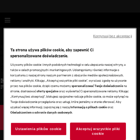
Gotowanie
Akcesoria
Kontynuuj bez akceptacji
Ta strona używa plików cookie, aby zapewnić Ci
0
undefined
spersonalizowane doświadczenie.
Używamy plików cookie i innych podobnych technologii w celu ulepszania naszej witryny, a
także w celach promocyjnych i marketingowych. Udostępniamy również informacje o
korzystaniu z naszej strony naszym partnerom z obszarów mediów społecznościowych,
reklamy i analityki. Klikając „Akceptuj wszystkie pliki cookie", wyrażasz zgodę na używanie
przez nas plików cookie, dzięki czemu możemy
na
spersonalizować Twoje doświadczenie
stronie, dostosować
oraz wyświetlać Ci spersonalizowane reklamy. Klikając
oferty specjalne
„Kontynuuj bez akceptacji", blokujesz opcjonalne rodzaje plików cookie, co może wpłynąć na
Twoje doświadczenie przeglądania oraz usługi, które jesteśmy w stanie oferować. Aby
/
3
uzyskać więcej informacji, zapoznaj się z naszą
oraz
Informacją o plikach cookie
.
Oświadczeniem o ochronie danych osobowych
Ustawienia plików cookie
Akceptuj wszystkie pliki
cookie