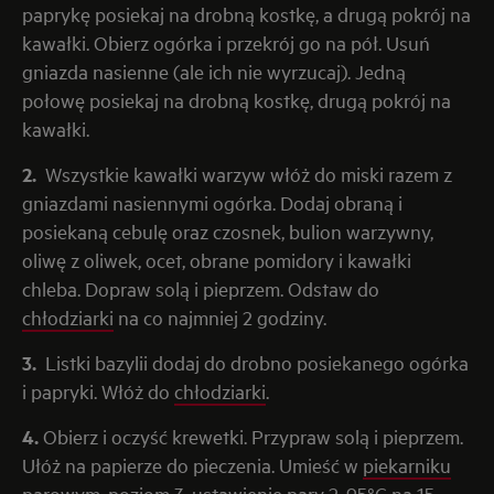
paprykę posiekaj na drobną kostkę, a drugą pokrój na
kawałki. Obierz ogórka i przekrój go na pół. Usuń
gniazda nasienne (ale ich nie wyrzucaj). Jedną
połowę posiekaj na drobną kostkę, drugą pokrój na
kawałki.
2.
Wszystkie kawałki warzyw włóż do miski razem z
gniazdami nasiennymi ogórka. Dodaj obraną i
posiekaną cebulę oraz czosnek, bulion warzywny,
oliwę z oliwek, ocet, obrane pomidory i kawałki
chleba. Dopraw solą i pieprzem. Odstaw do
chłodziarki
na co najmniej 2 godziny.
3.
Listki bazylii dodaj do drobno posiekanego ogórka
i papryki. Włóż do
chłodziarki
.
4.
Obierz i oczyść krewetki. Przypraw solą i pieprzem.
Ułóż na papierze do pieczenia. Umieść w
piekarniku
parowym
, poziom 3, ustawienie pary 2, 95°C na 15