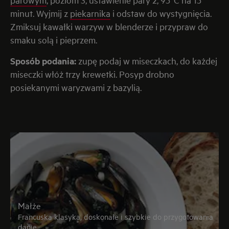
minut. Wyjmij z
piekarnika
i odstaw do wystygnięcia.
Zmiksuj kawałki warzyw w blenderze i przypraw do
smaku solą i pieprzem.
Sposób podania:
zupę podaj w miseczkach, do każdej
miseczki włóż trzy krewetki. Posyp drobno
posiekanymi waryzwami z bazylią.
Małże
Francuska klasyka, doskonałe i szybkie do przygotowania
danie.