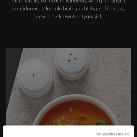
extra virgin, 30 ml octu winnego, 400 g obranych
pomidorów, 2 kromki białego chleba, sól i pieprz,
bazylia, 12 krewetek tygrysich
Kontynuuj bez akceptacji