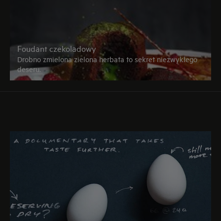
Foudant czekoladowy
Drobno zmielona zielona herbata to sekret niezwykłego
deseru.