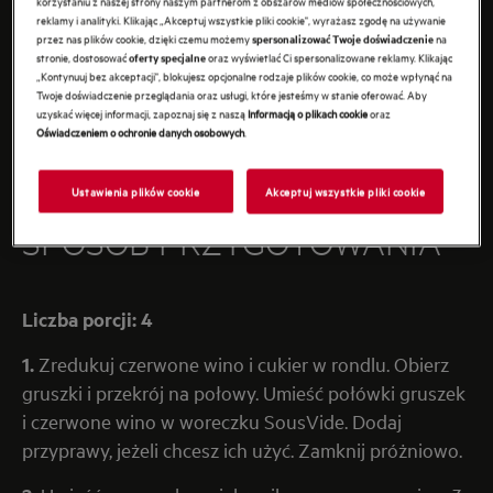
korzystaniu z naszej strony naszym partnerom z obszarów mediów społecznościowych,
reklamy i analityki. Klikając „Akceptuj wszystkie pliki cookie", wyrażasz zgodę na używanie
przez nas plików cookie, dzięki czemu możemy
na
spersonalizować Twoje doświadczenie
stronie, dostosować
oraz wyświetlać Ci spersonalizowane reklamy. Klikając
oferty specjalne
„Kontynuuj bez akceptacji", blokujesz opcjonalne rodzaje plików cookie, co może wpłynąć na
Twoje doświadczenie przeglądania oraz usługi, które jesteśmy w stanie oferować. Aby
uzyskać więcej informacji, zapoznaj się z naszą
Informacją o plikach cookie
oraz
Oświadczeniem o ochronie danych osobowych
.
Ustawienia plików cookie
Akceptuj wszystkie pliki cookie
SPOSÓB PRZYGOTOWANIA
Liczba porcji: 4
1.
Zredukuj czerwone wino i cukier w rondlu. Obierz
gruszki i przekrój na połowy. Umieść połówki gruszek
i czerwone wino w woreczku SousVide. Dodaj
przyprawy, jeżeli chcesz ich użyć. Zamknij próżniowo.