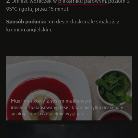
2.
Umieść woreczek w
piekarniku parowym
, poziom 3,
95°C i gotuj przez 15 minut.
Sposób podania:
ten deser doskonałe smakuje z
kremem angielskim.
Mus limonkowy z sosem malinowym
Idealnie zbalansowany deser, który nie tylko doskonale
smakuje, ale także pięknie wygląda.