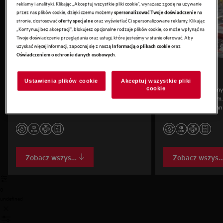
reklamy i analityki. Klikając „Akceptuj wszystkie pliki cookie", wyrażasz zgodę na używanie
przez nas plików cookie, dzięki czemu możemy
na
spersonalizować Twoje doświadczenie
stronie, dostosować
oraz wyświetlać Ci spersonalizowane reklamy. Klikając
oferty specjalne
„Kontynuuj bez akceptacji", blokujesz opcjonalne rodzaje plików cookie, co może wpłynąć na
Twoje doświadczenie przeglądania oraz usługi, które jesteśmy w stanie oferować. Aby
uzyskać więcej informacji, zapoznaj się z naszą
oraz
Informacją o plikach cookie
.
Oświadczeniem o ochronie danych osobowych
Seria 9000
Seria 8000
Ustawienia plików cookie
Akceptuj wszystkie pliki
Nasze najbardziej zaawansowane technologie
Mocne, skuteczne zmy
cookie
do precyzyjnego zmywania i cichej pracy. W
i elastycznym koszom
pełni elastyczne kosze mieszczą nawet blachy
przypieczone i zaschni
do pieczenia. Dostępne w wersji standardowej i
funkcjonalne kosze uł
XXL.
załadunek — także wi
Dostępna w rozmiarac
Zobacz wszystko
Zobacz wszyst
0
undefined