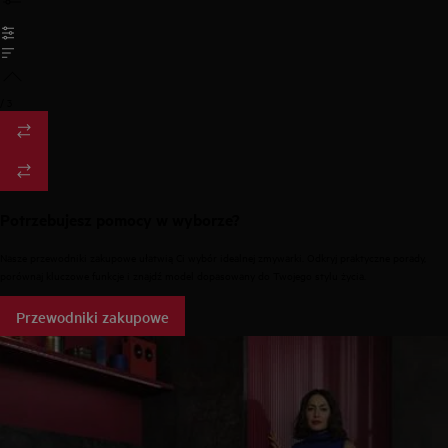
/
3
Potrzebujesz pomocy w wyborze?
Nasze przewodniki zakupowe ułatwią Ci wybór idealnej zmywarki. Odkryj praktyczne porady,
porównaj kluczowe funkcje i znajdź model dopasowany do Twojego stylu życia.
Przewodniki zakupowe