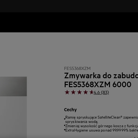
FES5368XZM
Zmywarka do zabud
FES5368XZM 6000
4.6 (83)
Cechy
Ramię spryskujące SatelliteClean® zapewni
spryskiwania wodą.
Zmieniaj wysokość górnego kosza z funkcją
ExtraHygiene usuwa ponad 99,9999% bakter