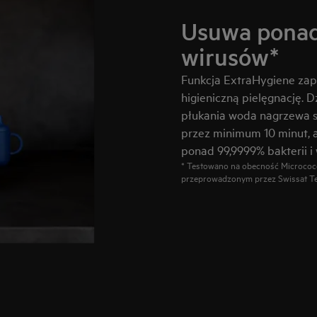
Usuwa ponad 
wirusów*
Funkcja ExtraHygiene za
higieniczną pielęgnację. D
płukania woda nagrzewa s
przez minimum 10 minut, 
ponad 99,9999% bakterii i 
* Testowano na obecność Micrococc
przeprowadzonym przez Swissat Tes