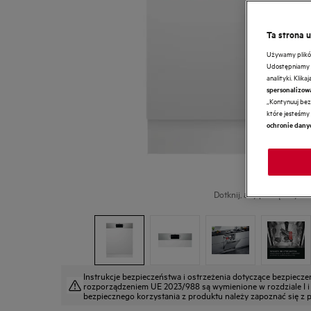
Ta strona 
Używamy plików 
Udostępniamy r
analityki. Klik
spersonalizow
„Kontynuuj bez 
które jesteśmy 
ochronie dany
Dotknij, aby powiększyć.
Instrukcje bezpieczeństwa i ostrzeżenia dotyczące bezpiecz
rozporządzeniem UE 2023/988 są wymienione w rozdziale I i II
bezpiecznego korzystania z produktu należy zapoznać się z pe