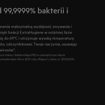
99,9999% bakterii i
pewnia maksymalną wydajność zmywania i
zięki funkcji ExtraHygiene w ostatniej fazie
ię do 69°C i utrzymuje wysoką temperaturę
aby zdezynfekować Twoje naczynia, usuwając
wirusów*.
us luteus i bakteriofaga MS2 w zewnętrznym teście
tmaterialien AG w 2021 roku (Raport z testu nr 20212029).