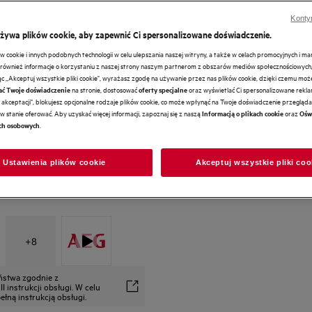
Konty
używa plików cookie, aby zapewnić Ci spersonalizowane doświadczenie.
cookie i innych podobnych technologii w celu ulepszania naszej witryny, a także w celach promocyjnych i m
Usuwa ponad 99,9999% bakter
ównież informacje o korzystaniu z naszej strony naszym partnerom z obszarów mediów społecznościowych,
ając „Akceptuj wszystkie pliki cookie", wyrażasz zgodę na używanie przez nas plików cookie, dzięki czemu mo
na stronie, dostosować
oraz wyświetlać Ci spersonalizowane reklam
ać Twoje doświadczenie
oferty specjalne
akceptacji", blokujesz opcjonalne rodzaje plików cookie, co może wpłynąć na Twoje doświadczenie przeglądan
w stanie oferować. Aby uzyskać więcej informacji, zapoznaj się z naszą
oraz
Informacją o plikach cookie
Ośw
.
ch osobowych
Ustawienia plików cookie
Akceptuj wszystkie pliki coo
+
8
eństwa zgodnie z
 instrukcji obsługi. W celu
łną instrukcją obsługi.