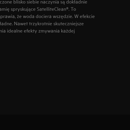
zone blisko siebie naczynia są dokładnie
mię spryskujące SatelliteClean®. To
prawia, że woda dociera wszędzie. W efekcie
adne. Nawet trzykrotnie skuteczniejsze
ia idealne efekty zmywania każdej