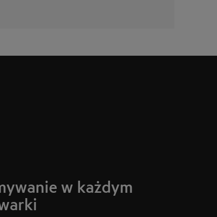
mywanie w każdym
warki