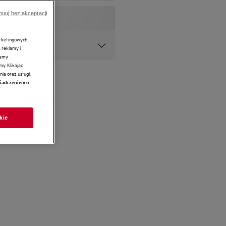
nuuj bez akceptacji
arketingowych.
ii i wirusów*
 reklamy i
żemy
y. Klikając
ia oraz usługi,
iadczeniem o
kie