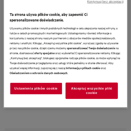
Kontynuuj bez akceptacji
FSK77718P
Zmywarka do zabudowy 60 cm
Ta strona używa plików cookie, aby zapewnić Ci
spersonalizowane doświadczenie.
FSK77718P 7000 SmartSelect
Używamy plików cookie i innych podobnych technologii w celu ulepszania naszej witryny, a
5 (4)
także w celach promocyjnych i marketingowych. Udostępniamy również informacje o
korzystaniu z naszej strony naszym partnerom z obszarów mediów społecznościowych,
Karta informacyjna produktu
reklamy i analityki. Klikając „Akceptuj wszystkie pliki cookie", wyrażasz zgodę na używanie
Cechy
przez nas plików cookie, dzięki czemu możemy
na
spersonalizować Twoje doświadczenie
stronie, dostosować
oraz wyświetlać Ci spersonalizowane reklamy. Klikając
System GlassCare zapewnia specjalną ochronę szklanych naczyń.
oferty specjalne
SoftSpikes i SoftGrips - stabilizacja dla delikatnych kieliszków
„Kontynuuj bez akceptacji", blokujesz opcjonalne rodzaje plików cookie, co może wpłynąć na
Miejsce na wszystkie sztućce w szufladzie MaxiFlex
Twoje doświadczenie przeglądania oraz usługi, które jesteśmy w stanie oferować. Aby
uzyskać więcej informacji, zapoznaj się z naszą
oraz
Informacją o plikach cookie
.
Oświadczeniem o ochronie danych osobowych
Instrukcje bezpieczeństwa i ostrzeżenia dotyczące
Ustawienia plików cookie
Akceptuj wszystkie pliki
bezpieczeństwa zgodnie z rozporządzeniem UE 2023/988 są
cookie
wymienione w rozdziale I i II instrukcji obsługi. W celu
bezpiecznego korzystania z produktu należy zapoznać się z pełną
instrukcją obsługi.