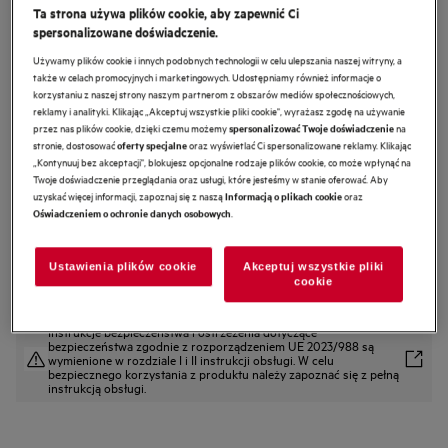
Ta strona używa plików cookie, aby zapewnić Ci
FSK94858P
spersonalizowane doświadczenie.
Zmywarka do zabudowy 60 cm
Używamy plików cookie i innych podobnych technologii w celu ulepszania naszej witryny, a
FSK94858P 9000 SmartSelect
także w celach promocyjnych i marketingowych. Udostępniamy również informacje o
korzystaniu z naszej strony naszym partnerom z obszarów mediów społecznościowych,
4.8 (164)
reklamy i analityki. Klikając „Akceptuj wszystkie pliki cookie", wyrażasz zgodę na używanie
przez nas plików cookie, dzięki czemu możemy
na
spersonalizować Twoje doświadczenie
Karta informacyjna produktu
stronie, dostosować
oraz wyświetlać Ci spersonalizowane reklamy. Klikając
oferty specjalne
Cechy
„Kontynuuj bez akceptacji", blokujesz opcjonalne rodzaje plików cookie, co może wpłynąć na
Twoje doświadczenie przeglądania oraz usługi, które jesteśmy w stanie oferować. Aby
Mechanizm ComfortLift® unosi dolny kosz zmywarki na wygodną
wysokość.
uzyskać więcej informacji, zapoznaj się z naszą
oraz
Informacją o plikach cookie
Zmywarka ze specjalnym mechanizmem podnoszenia dolnego kosza
.
Oświadczeniem o ochronie danych osobowych
Prowadnice ComfortRails zapewniają bardziej płynne wysuwanie koszy ze
zmywarki
Ustawienia plików cookie
Akceptuj wszystkie pliki
cookie
Instrukcje bezpieczeństwa i ostrzeżenia dotyczące
bezpieczeństwa zgodnie z rozporządzeniem UE 2023/988 są
wymienione w rozdziale I i II instrukcji obsługi. W celu
bezpiecznego korzystania z produktu należy zapoznać się z pełną
instrukcją obsługi.