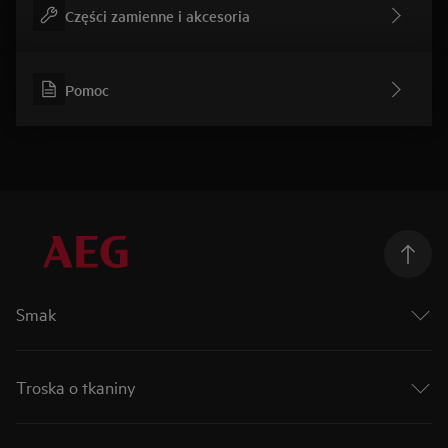
Części zamienne i akcesoria
Pomoc
Smak
Podążaj za smakiem
Mastery Collection
Troska o tkaniny
Connectivity
Matt Black
Zadbaj o ubrania
Płyty indukcyjne