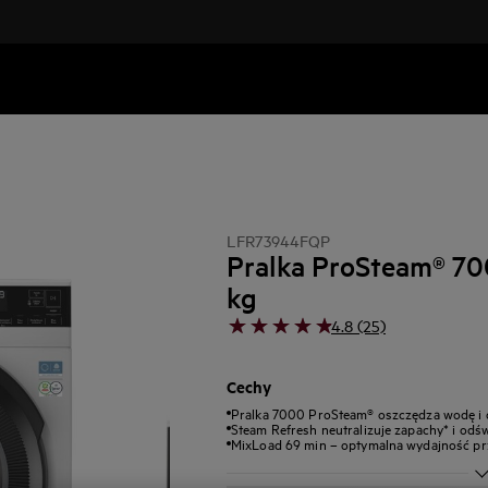
LFR73944FQP
Pralka ProSteam® 70
kg
4.8 (25)
Cechy
Pralka 7000 ProSteam® oszczędza wodę i d
Steam Refresh neutralizuje zapachy* i odśw
MixLoad 69 min – optymalna wydajność pr