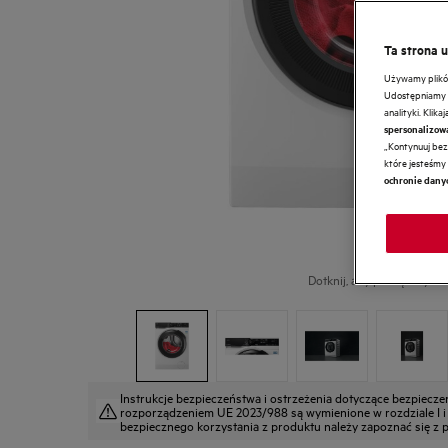
Ta strona 
Używamy plików 
Udostępniamy r
analityki. Klik
spersonalizow
„Kontynuuj bez 
które jesteśmy 
ochronie dany
Dotknij, aby powiększyć.
Instrukcje bezpieczeństwa i ostrzeżenia dotyczące bezpiecz
rozporządzeniem UE 2023/988 są wymienione w rozdziale I i II
bezpiecznego korzystania z produktu należy zapoznać się z pe