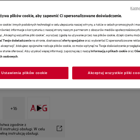
Konty
używa plików cookie, aby zapewnić Ci spersonalizowane doświadczenie.
cookie i innych podobnych technologii w celu ulepszania naszej witryny, a także w celach promocyjnych i m
ównież informacje o korzystaniu z naszej strony naszym partnerom z obszarów mediów społecznościowych,
ając „Akceptuj wszystkie pliki cookie", wyrażasz zgodę na używanie przez nas plików cookie, dzięki czemu mo
na stronie, dostosować
oraz wyświetlać Ci spersonalizowane reklam
ać Twoje doświadczenie
oferty specjalne
akceptacji", blokujesz opcjonalne rodzaje plików cookie, co może wpłynąć na Twoje doświadczenie przeglądan
w stanie oferować. Aby uzyskać więcej informacji, zapoznaj się z naszą
oraz
Informacją o plikach cookie
Ośw
.
ch osobowych
Ustawienia plików cookie
Akceptuj wszystkie pliki coo
+
16
eństwa zgodnie z
 instrukcji obsługi. W celu
łną instrukcją obsługi.