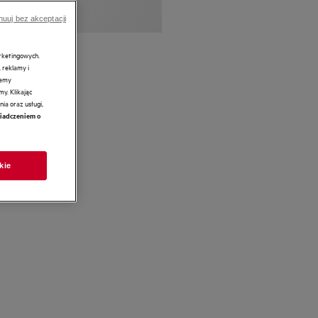
nuuj bez akceptacji
arketingowych.
 reklamy i
żemy
y. Klikając
ia oraz usługi,
iadczeniem o
kie