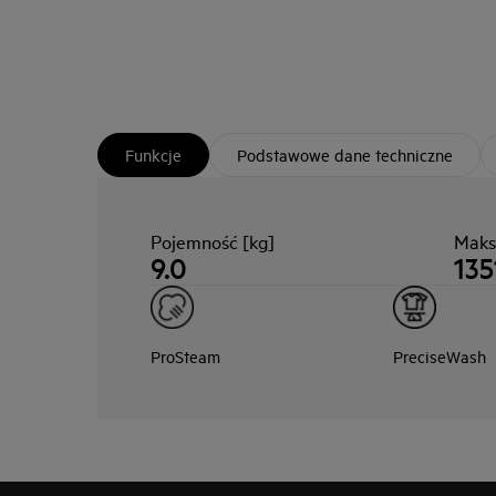
Funkcje
Podstawowe dane techniczne
Pojemność [kg]
Maks
9.0
135
ProSteam
PreciseWash