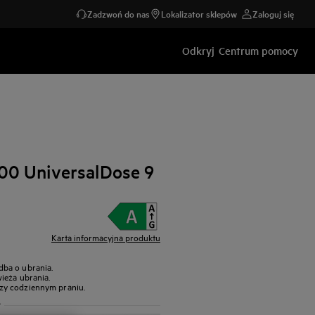
Zadzwoń do nas
Lokalizator sklepów
Zaloguj się
Odkryj
Centrum pomocy
00 UniversalDose 9
Karta informacyjna produktu
ba o ubrania.
ieża ubrania.
zy codziennym praniu.