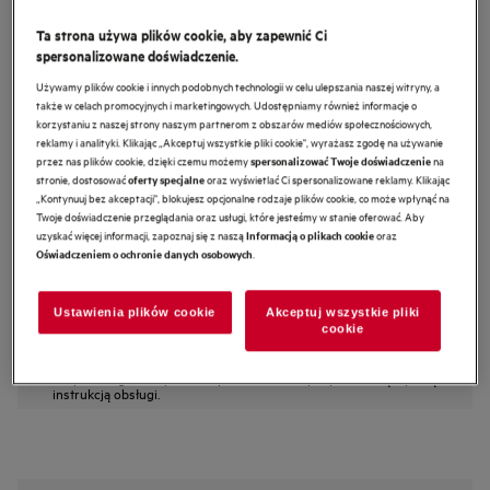
LFR83846OP
Ta strona używa plików cookie, aby zapewnić Ci
Pralka 8000 PowerCare
spersonalizowane doświadczenie.
UniversalDose 8 kg
Używamy plików cookie i innych podobnych technologii w celu ulepszania naszej witryny, a
także w celach promocyjnych i marketingowych. Udostępniamy również informacje o
5 (6)
korzystaniu z naszej strony naszym partnerom z obszarów mediów społecznościowych,
reklamy i analityki. Klikając „Akceptuj wszystkie pliki cookie", wyrażasz zgodę na używanie
Karta informacyjna produktu
przez nas plików cookie, dzięki czemu możemy
na
spersonalizować Twoje doświadczenie
Cechy
stronie, dostosować
oraz wyświetlać Ci spersonalizowane reklamy. Klikając
oferty specjalne
Pralka 8000 PowerCare wstępnie miesza i aktywuje detergent.
„Kontynuuj bez akceptacji", blokujesz opcjonalne rodzaje plików cookie, co może wpłynąć na
PowerClean 59 min – skuteczne usuwanie* plam w mniej niż 1 godzinę.
Twoje doświadczenie przeglądania oraz usługi, które jesteśmy w stanie oferować. Aby
UniversalDose pasuje do każdego rodzaju detergentu, w tym PODS®.
uzyskać więcej informacji, zapoznaj się z naszą
oraz
Informacją o plikach cookie
.
Oświadczeniem o ochronie danych osobowych
Ustawienia plików cookie
Akceptuj wszystkie pliki
Instrukcje bezpieczeństwa i ostrzeżenia dotyczące
cookie
bezpieczeństwa zgodnie z rozporządzeniem UE 2023/988 są
wymienione w rozdziale I i II instrukcji obsługi. W celu
bezpiecznego korzystania z produktu należy zapoznać się z pełną
instrukcją obsługi.