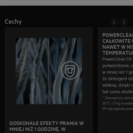
Cechy
POWERCLEAN
CAŁKOWITE 
NAWET W NI
TEMPERATU
PowerClean 59
potwierdzone, 
w mniej niż 1 g
że detergent d
włókna, dzięki 
tak samo skutec
* Zewnętrzny test
30°C z 5 kg wsadem
59 najczęściej pow
DOSKONAŁE EFEKTY PRANIA W
MNIEJ NIŻ 1 GODZINĘ. W