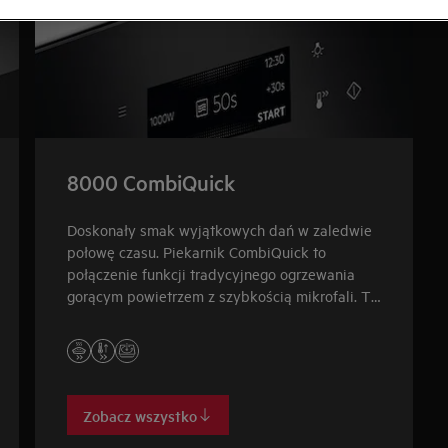
8000 CombiQuick
Doskonały smak wyjątkowych dań w zaledwie
połowę czasu. Piekarnik CombiQuick to
połączenie funkcji tradycyjnego ogrzewania
gorącym powietrzem z szybkością mikrofali. To
idealne urządzenie kompaktowe do kuchni o
niewielkich rozmiarach.
Zobacz wszystko