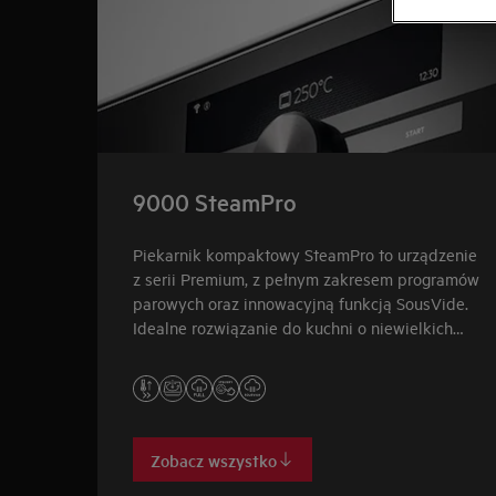
9000 SteamPro
Piekarnik kompaktowy SteamPro to urządzenie
z serii Premium, z pełnym zakresem programów
parowych oraz innowacyjną funkcją SousVide.
Idealne rozwiązanie do kuchni o niewielkich
rozmiarach lub jako dodatkowy piekarnik do
większych pomieszczeń.
Zobacz wszystko