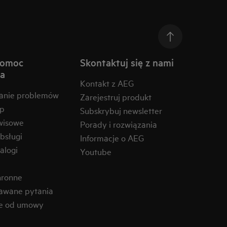
pomoc
Skontaktuj się z nami
na
Kontakt z AEG
anie problemów
Zarejestruj produkt
ep
Subskrybuj newsletter
wisowe
Porady i rozwiązania
obsługi
Informacje o AEG
alogi
Youtube
hronne
awane pytania
ie od umowy