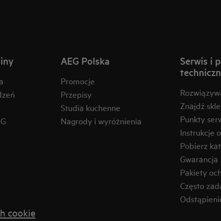
iny
AEG Polska
Serwis i 
technicz
a
Promocje
Rozwiązyw
dzeń
Przepisy
Znajdź skl
Studia kuchenne
Punkty ser
EG
Nagrody i wyróżnienia
Instrukcje 
Pobierz kat
Gwarancja
Pakiety oc
Często zad
Odstąpien
h cookie