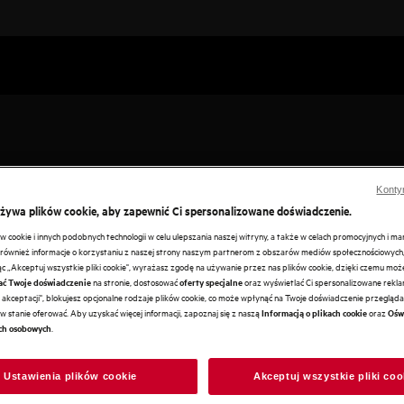
Konty
używa plików cookie, aby zapewnić Ci spersonalizowane doświadczenie.
cookie i innych podobnych technologii w celu ulepszania naszej witryny, a także w celach promocyjnych i m
et najmniejszej kuchni. Mała przestrzeń nie oznacza, że musisz 
ównież informacje o korzystaniu z naszej strony naszym partnerom z obszarów mediów społecznościowych,
ając „Akceptuj wszystkie pliki cookie", wyrażasz zgodę na używanie przez nas plików cookie, dzięki czemu mo
na stronie, dostosować
oraz wyświetlać Ci spersonalizowane reklam
ać Twoje doświadczenie
oferty specjalne
et najmniejszej kuchni. Mała przestrzeń nie oznacza, że musisz 
akceptacji", blokujesz opcjonalne rodzaje plików cookie, co może wpłynąć na Twoje doświadczenie przeglądan
w stanie oferować. Aby uzyskać więcej informacji, zapoznaj się z naszą
oraz
Informacją o plikach cookie
Ośw
.
ch osobowych
Ustawienia plików cookie
Akceptuj wszystkie pliki coo