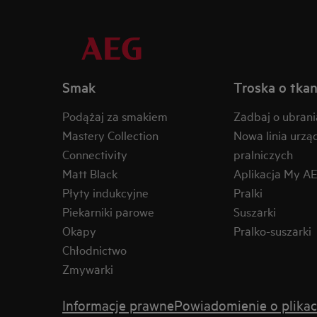
Smak
Troska o tkan
Podążaj za smakiem
Zadbaj o ubrani
Mastery Collection
Nowa linia urzą
Connectivity
pralniczych
Matt Black
Aplikacja My A
Płyty indukcyjne
Pralki
Piekarniki parowe
Suszarki
Okapy
Pralko-suszarki
Chłodnictwo
Zmywarki
Informacje prawne
Powiadomienie o plikac