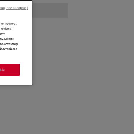
nuuj bez akceptacji
arketingowych.
 reklamy i
żemy
y. Klikając
ia oraz usługi,
iadczeniem o
kie