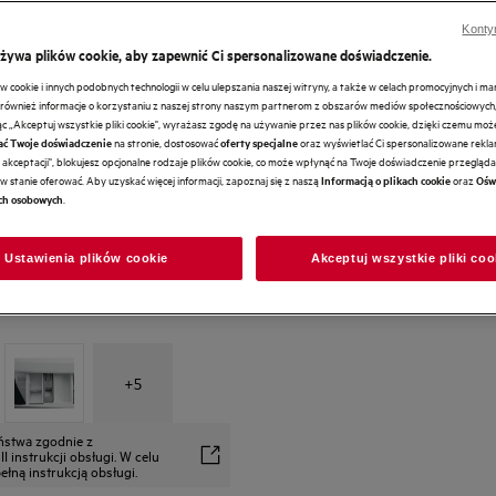
Konty
używa plików cookie, aby zapewnić Ci spersonalizowane doświadczenie.
cookie i innych podobnych technologii w celu ulepszania naszej witryny, a także w celach promocyjnych i m
ównież informacje o korzystaniu z naszej strony naszym partnerom z obszarów mediów społecznościowych,
ając „Akceptuj wszystkie pliki cookie", wyrażasz zgodę na używanie przez nas plików cookie, dzięki czemu mo
na stronie, dostosować
oraz wyświetlać Ci spersonalizowane reklam
ać Twoje doświadczenie
oferty specjalne
akceptacji", blokujesz opcjonalne rodzaje plików cookie, co może wpłynąć na Twoje doświadczenie przeglądan
w stanie oferować. Aby uzyskać więcej informacji, zapoznaj się z naszą
oraz
Informacją o plikach cookie
Ośw
.
ch osobowych
Ustawienia plików cookie
Akceptuj wszystkie pliki coo
+
5
eństwa zgodnie z
 instrukcji obsługi. W celu
łną instrukcją obsługi.