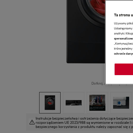
Ta strona 
Używamy plików 
Udostępniamy r
analityki. Klik
spersonalizow
„Kontynuuj bez 
które jesteśmy 
ochronie dany
Dotknij, aby powiększyć.
Instrukcje bezpieczeństwa i ostrzeżenia dotyczące bezpiecz
rozporządzeniem UE 2023/988 są wymienione w rozdziale I i II
bezpiecznego korzystania z produktu należy zapoznać się z pe