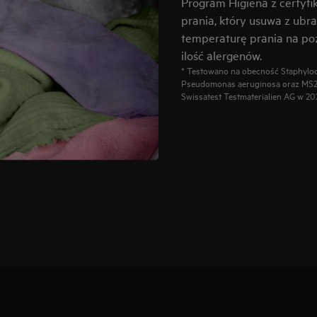
Program Higiena z certyfi
prania, który usuwa z ubr
temperaturę prania na po
ilość alergenów.
* Testowano na obecność Staphyloc
Pseudomonas aeruginosa oraz MS2
Swissatest Testmaterialien AG w 20