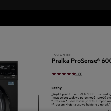
L6SE47DXP
Pralka ProSense® 60
5 (1)
Cechy
Wąska pralka z serii AEG 6000 z technolo
miejsce bez wpływu pojemność i jakość piel
ProSense® – dostosowuje czas, zużycie wo
Program Higiena usuwa bakterie z ubrań.*