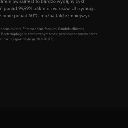
katem Swissatest to bardzo wydajny cykl
ań ponad 99,99% bakterii i wirusów. Utrzymując
ziomie ponad 60°C, można takżezmniejszyć
occus aureus, Enterococcus faecium, Candida albicans,
 Bacteriophage w zewnętrznym teście przeprowadzonym przez
21 roku (raport testu nr 202120117)