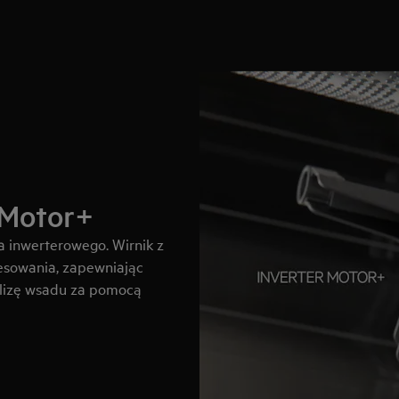
r Motor+
a inwerterowego. Wirnik z
esowania, zapewniając
nalizę wsadu za pomocą