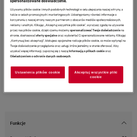
spersonalizowane doświadczenie.
L6SE47DP
Używamy plików cookie i innych podobnych technologii w celu ulepszania naszej witryny, a
Pralka ProSense® 6000 7 kg
także w celach promocyjnych i marketingowych. Udostępniamy również informacje o
korzystaniu z naszej strony naszym partnerom z obszarów mediów społecznościowych,
reklamy i analityki. Klikając „Akceptuj wszystkie pliki cookie", wyrażasz zgodę na używanie
przez nas plików cookie, dzięki czemu możemy
na
5 (1)
spersonalizować Twoje doświadczenie
stronie, dostosować
oraz wyświetlać Ci spersonalizowane reklamy. Klikając
oferty specjalne
„Kontynuuj bez akceptacji", blokujesz opcjonalne rodzaje plików cookie, co może wpłynąć na
Karta informacyjna produktu
Twoje doświadczenie przeglądania oraz usługi, które jesteśmy w stanie oferować. Aby
Cechy
uzyskać więcej informacji, zapoznaj się z naszą
oraz
Informacją o plikach cookie
Wąska pralka z serii AEG 6000 z technologią ProSense® pozwala
.
Oświadczeniem o ochronie danych osobowych
zaoszczędzić miejsce bez wpływu pojemność i jakość pielęgnacji tkanin.
ProSense® – dostosowuje czas, zużycie wody i energii do małych wsadów
Program Higiene usuwa bakterie z ubrań.*
Ustawienia plików cookie
Akceptuj wszystkie pliki
cookie
Funkcje