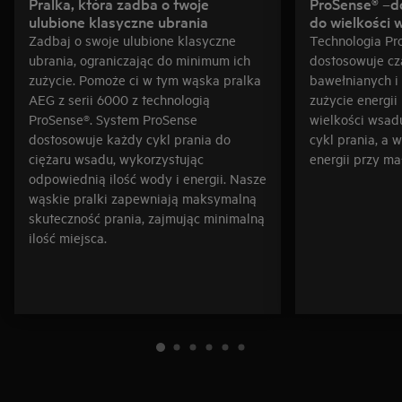
Pralka, która zadba o twoje
ProSense® –dostosowuje program
ulubione klasyczne ubrania
do wielkości 
Zadbaj o swoje ulubione klasyczne
Technologia Pr
ubrania, ograniczając do minimum ich
dostosowuje cz
zużycie. Pomoże ci w tym wąska pralka
bawełnianych i 
AEG z serii 6000 z technologią
zużycie energi
ProSense®. System ProSense
wielkości wsad
dostosowuje każdy cykl prania do
cykl prania, a 
ciężaru wsadu, wykorzystując
energii przy mał
odpowiednią ilość wody i energii. Nasze
wąskie pralki zapewniają maksymalną
skuteczność prania, zajmując minimalną
ilość miejsca.