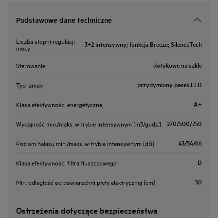
Podstawowe dane techniczne
Liczba stopni regulacji
3+2 intensywny; funkcja Breeze; SilenceTech
mocy
dotykowe na szkle
Sterowanie
przydymiony pasek LED
Typ lampy
A+
Klasa efektywności energetycznej
270/500/750
Wydajność min./maks. w trybie Intensywnym [m3/godz.]
43/54/66
Poziom hałasu min./maks. w trybie Intensywnym [dB]
D
Klasa efektywności filtra tłuszczowego
50
Min. odległość od powierzchni płyty elektrycznej [cm]
Ostrzeżenia dotyczące bezpieczeństwa