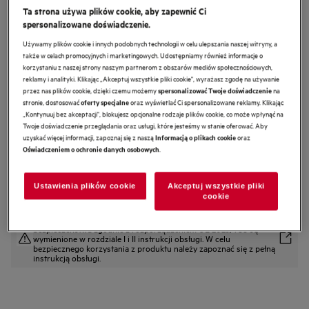
Ta strona używa plików cookie, aby zapewnić Ci
DVK6981HR
spersonalizowane doświadczenie.
Okap kominowy SilenceTech 9000
Używamy plików cookie i innych podobnych technologii w celu ulepszania naszej witryny, a
90 cm
także w celach promocyjnych i marketingowych. Udostępniamy również informacje o
korzystaniu z naszej strony naszym partnerom z obszarów mediów społecznościowych,
4.9 (27)
reklamy i analityki. Klikając „Akceptuj wszystkie pliki cookie", wyrażasz zgodę na używanie
przez nas plików cookie, dzięki czemu możemy
na
spersonalizować Twoje doświadczenie
Karta informacyjna produktu
stronie, dostosować
oraz wyświetlać Ci spersonalizowane reklamy. Klikając
oferty specjalne
Cechy
„Kontynuuj bez akceptacji", blokujesz opcjonalne rodzaje plików cookie, co może wpłynąć na
Okap 9000 SilenceTech zapewnia praktycznie bezgłośną pracę.
Twoje doświadczenie przeglądania oraz usługi, które jesteśmy w stanie oferować. Aby
Technologia Silencetech zapewnia praktycznie bezgłośną pracę.
uzyskać więcej informacji, zapoznaj się z naszą
oraz
Informacją o plikach cookie
Funkcja „Breeze”, która usuwa nieprzyjemne zapachy i zapewnia świeżość
.
Oświadczeniem o ochronie danych osobowych
w kuchni.
Ustawienia plików cookie
Akceptuj wszystkie pliki
cookie
Instrukcje bezpieczeństwa i ostrzeżenia dotyczące
bezpieczeństwa zgodnie z rozporządzeniem UE 2023/988 są
wymienione w rozdziale I i II instrukcji obsługi. W celu
bezpiecznego korzystania z produktu należy zapoznać się z pełną
instrukcją obsługi.