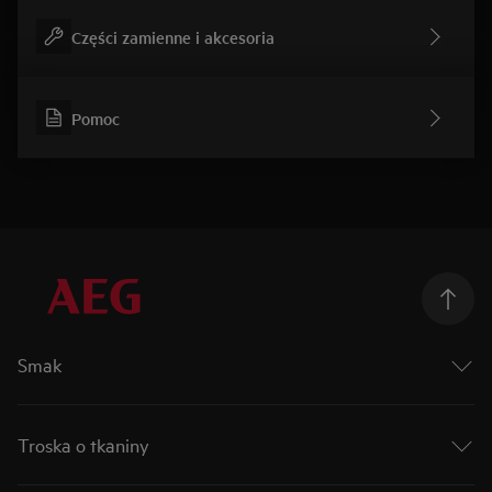
Części zamienne i akcesoria
Pomoc
Smak
Podążaj za smakiem
Mastery Collection
Troska o tkaniny
Connectivity
Matt Black