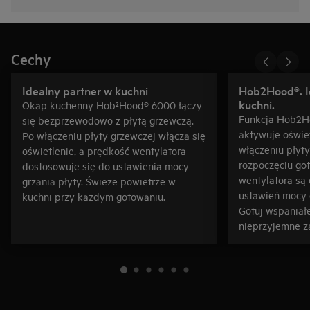
Cechy
Idealny partner w kuchni
Hob2Hood®. I
kuchni.
Okap kuchenny Hob²Hood® 6000 łączy
Funkcja Hob2
się bezprzewodowo z płytą grzewczą.
aktywuje oświe
Po włączeniu płyty grzewczej włącza się
włączeniu płyty
oświetlenie, a prędkość wentylatora
rozpoczęciu go
dostosowuje się do ustawienia mocy
wentylatora są
grzania płyty. Świeże powietrze w
ustawień mocy g
kuchni przy każdym gotowaniu.
Gotuj wspaniał
nieprzyjemne z