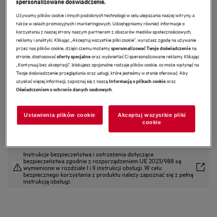
spersonalizowane doświadczenie.
NDB6791HB
Używamy plików cookie i innych podobnych technologii w celu ulepszania naszej witryny, a
Okap kominowy 6000 Hob2Hood®
także w celach promocyjnych i marketingowych. Udostępniamy również informacje o
korzystaniu z naszej strony naszym partnerom z obszarów mediów społecznościowych,
90 cm
reklamy i analityki. Klikając „Akceptuj wszystkie pliki cookie", wyrażasz zgodę na używanie
przez nas plików cookie, dzięki czemu możemy
na
spersonalizować Twoje doświadczenie
4.7 (7)
stronie, dostosować
oraz wyświetlać Ci spersonalizowane reklamy. Klikając
oferty specjalne
„Kontynuuj bez akceptacji", blokujesz opcjonalne rodzaje plików cookie, co może wpłynąć na
Karta informacyjna produktu
Twoje doświadczenie przeglądania oraz usługi, które jesteśmy w stanie oferować. Aby
Cechy
uzyskać więcej informacji, zapoznaj się z naszą
oraz
Informacją o plikach cookie
Hob²Hood® 6000 reguluje za Ciebie prędkość wentylatora.
.
Oświadczeniem o ochronie danych osobowych
Funkcja Hob2Hood® reguluje pracę okapu w zależności od ustawień płyty
grzewczej.
Doskonała jakość powietrza w kuchni dzięki okapowi ExtractionTech Pro.
Ustawienia plików cookie
Akceptuj wszystkie pliki
cookie
Instrukcje bezpieczeństwa i ostrzeżenia dotyczące
bezpieczeństwa zgodnie z rozporządzeniem UE 2023/988 są
wymienione w rozdziale I i II instrukcji obsługi. W celu
bezpiecznego korzystania z produktu należy zapoznać się z pełną
instrukcją obsługi.