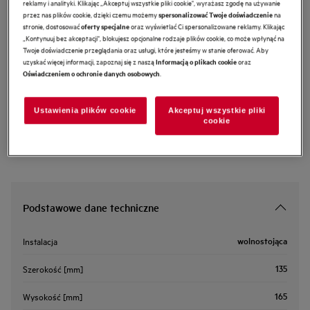
reklamy i analityki. Klikając „Akceptuj wszystkie pliki cookie", wyrażasz zgodę na używanie
przez nas plików cookie, dzięki czemu możemy
na
spersonalizować Twoje doświadczenie
A4WZWB31
stronie, dostosować
oraz wyświetlać Ci spersonalizowane reklamy. Klikając
Woreczek do prania (40x60 cm)
oferty specjalne
„Kontynuuj bez akceptacji", blokujesz opcjonalne rodzaje plików cookie, co może wpłynąć na
Twoje doświadczenie przeglądania oraz usługi, które jesteśmy w stanie oferować. Aby
uzyskać więcej informacji, zapoznaj się z naszą
oraz
Informacją o plikach cookie
0 (0)
.
Oświadczeniem o ochronie danych osobowych
Cechy
Worki do pralek chronią delikatne pranie w trakcie pracy pralki.
Ustawienia plików cookie
Akceptuj wszystkie pliki
cookie
Podstawowe dane techniczne
wolnostojąca
Instalacja
135
Szerokość [mm]
165
Wysokość [mm]