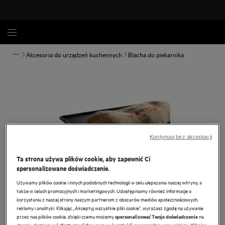
Akcesoria do urządzeń kuchennych
Blacha do piekarnika
Kontynuuj bez akceptacji
Ta strona używa plików cookie, aby zapewnić Ci
spersonalizowane doświadczenie.
Używamy plików cookie i innych podobnych technologii w celu ulepszania naszej witryny, a
także w celach promocyjnych i marketingowych. Udostępniamy również informacje o
Dotknij, aby powiększyć.
korzystaniu z naszej strony naszym partnerom z obszarów mediów społecznościowych,
reklamy i analityki. Klikając „Akceptuj wszystkie pliki cookie", wyrażasz zgodę na używanie
przez nas plików cookie, dzięki czemu możemy
na
spersonalizować Twoje doświadczenie
stronie, dostosować
oraz wyświetlać Ci spersonalizowane reklamy. Klikając
oferty specjalne