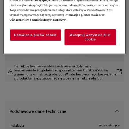
„Kontynuuj bez akceptacji", blokujesz opcjonalne rodzaje plików cookie, co może wpłynąć na
A9OZBT10
Twoje doświadczenie przeglądania oraz usługi, które jesteśmy w stanie oferować. Aby
Blacha Maxiklasse™
uzyskać więcej informacji, zapoznaj się z naszą
oraz
Informacją o plikach cookie
.
Oświadczeniem o ochronie danych osobowych
5 (2)
Cechy
Ustawienia plików cookie
Akceptuj wszystkie pliki
cookie
Wyższa jakość pieczenia. Z perforowaną, nieprzywierającą blachą
MaxiKlasse.
Instrukcje bezpieczeństwa i ostrzeżenia dotyczące
bezpieczeństwa zgodnie z rozporządzeniem UE 2023/988 są
wymienione w instrukcji obsługi. W celu bezpiecznego korzystania
z produktu należy zapoznać się z pełną instrukcją obsługi.
Podstawowe dane techniczne
wolnostojąca
Instalacja