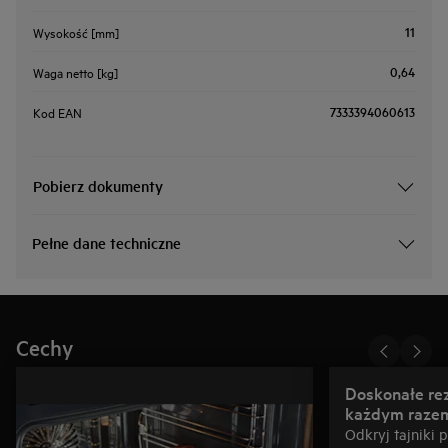
11
Wysokość [mm]
0,64
Waga netto [kg]
7333394060613
Kod EAN
Pobierz dokumenty
Pełne dane techniczne
Cechy
Doskonałe rez
każdym raze
Odkryj tajniki 