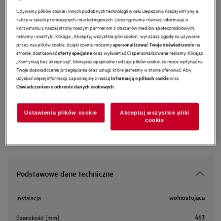
A1OOEC03
Używamy plików cookie i innych podobnych technologii w celu ulepszania naszej witryny, a
Blacha cukiernicza Easy2Clean
także w celach promocyjnych i marketingowych. Udostępniamy również informacje o
korzystaniu z naszej strony naszym partnerom z obszarów mediów społecznościowych,
reklamy i analityki. Klikając „Akceptuj wszystkie pliki cookie", wyrażasz zgodę na używanie
przez nas plików cookie, dzięki czemu możemy
na
spersonalizować Twoje doświadczenie
5 (1)
stronie, dostosować
oraz wyświetlać Ci spersonalizowane reklamy. Klikając
oferty specjalne
Cechy
„Kontynuuj bez akceptacji", blokujesz opcjonalne rodzaje plików cookie, co może wpłynąć na
Twoje doświadczenie przeglądania oraz usługi, które jesteśmy w stanie oferować. Aby
Jeszcze bardziej chrupiąca skórka przy optymalnym przepływie powietrza*.
Jeszcze bardziej chrupiąca skórka przy optymalnym przepływie powietrza*.
uzyskać więcej informacji, zapoznaj się z naszą
oraz
Informacją o plikach cookie
Złocistobrązowy kolor i równomierne wypieczenie.
.
Oświadczeniem o ochronie danych osobowych
Ustawienia plików cookie
Akceptuj wszystkie pliki
cookie
Podstawowe dane techniczne
wolnostojąca
Instalacja
463
Szerokość [mm]