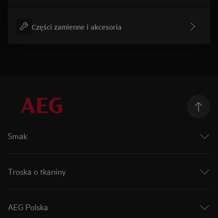
Części zamienne i akcesoria
Smak
Podążaj za smakiem
Mastery Collection
Troska o tkaniny
Connectivity
Matt Black
Zadbaj o ubrania
Płyty indukcyjne
Nowa linia urządzeń pralniczych
AEG Polska
Piekarniki parowe
Aplikacja My AEG