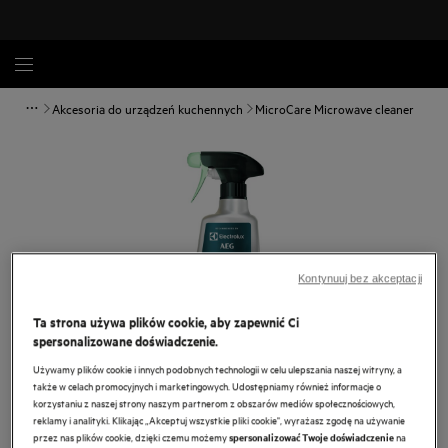
Akcesoria do urządzeń kuchennych
MicroCare Microwave cleaner
Kontynuuj bez akceptacji
Ta strona używa plików cookie, aby zapewnić Ci
spersonalizowane doświadczenie.
Używamy plików cookie i innych podobnych technologii w celu ulepszania naszej witryny, a
także w celach promocyjnych i marketingowych. Udostępniamy również informacje o
Dotknij, aby powiększyć.
korzystaniu z naszej strony naszym partnerom z obszarów mediów społecznościowych,
reklamy i analityki. Klikając „Akceptuj wszystkie pliki cookie", wyrażasz zgodę na używanie
przez nas plików cookie, dzięki czemu możemy
na
spersonalizować Twoje doświadczenie