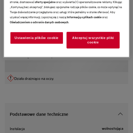
stronie, dostosować
oraz wyświetlać Ci spersonalizowane reklamy. Klikając
oferty specjalne
M3OCS301
„Kontynuuj bez akceptacji", blokujesz opcjonalne rodzaje plików cookie, co może wpłynąć na
Spray Oven & Microwave Care do
Twoje doświadczenie przeglądania oraz usługi, które jesteśmy w stanie oferować. Aby
uzyskać więcej informacji, zapoznaj się z naszą
oraz
Informacją o plikach cookie
czyszczenia piekarników i mikrofal
.
Oświadczeniem o ochronie danych osobowych
500 ml
0 (0)
Ustawienia plików cookie
Akceptuj wszystkie pliki
cookie
Cechy
Nasz niekorozyjny spray jest delikatny dla powierzchni i skutecznie usuwa
tłuszcz z urządzeń kuchennych.
Działa drażniąco na oczy.
Podstawowe dane techniczne
wolnostojąca
Instalacja