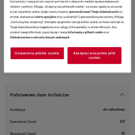
korzystaniu z naszej strony naszym partnerom z obszarów mediów społecznościowych,
reklamy i analityki. Klikając „Akceptuj wszystkie pliki cookie", wyrażasz zgodę na używanie
M2CKCF13
Element prostokątny 15.
przez nas plików cookie, dzięki czemu możemy
na
spersonalizować Twoje doświadczenie
stronie, dostosować
oraz wyświetlać Ci spersonalizowane reklamy. Klikając
oferty specjalne
„Kontynuuj bez akceptacji", blokujesz opcjonalne rodzaje plików cookie, co może wpłynąć na
Twoje doświadczenie przeglądania oraz usługi, które jesteśmy w stanie oferować. Aby
0 (0)
uzyskać więcej informacji, zapoznaj się z naszą
oraz
Informacją o plikach cookie
Cechy
.
Oświadczeniem o ochronie danych osobowych
Zestawy montażowe do okapów
Łatwe w użyciu, różne rozmiary do okapów i wyciągów
Ustawienia plików cookie
Akceptuj wszystkie pliki
cookie
Podstawowe dane techniczne
do zabudowy
Instalacja
227
Szerokość [mm]
95
Wysokość [mm]