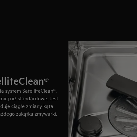
lliteClean®
a system SatelliteClean®.
niej niż standardowe. Jest
oduje ciągłe zmiany kąta
ażdego zakątka zmywarki,