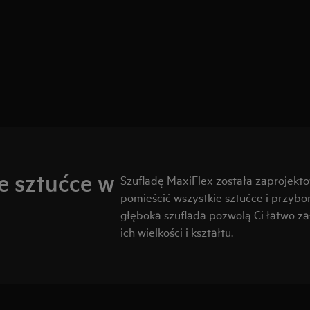
e sztućce w
Szufladę MaxiFlex została zaprojekt
pomieścić wszystkie sztućce i przybo
głęboka szuflada pozwolą Ci łatwo z
ich wielkości i kształtu.