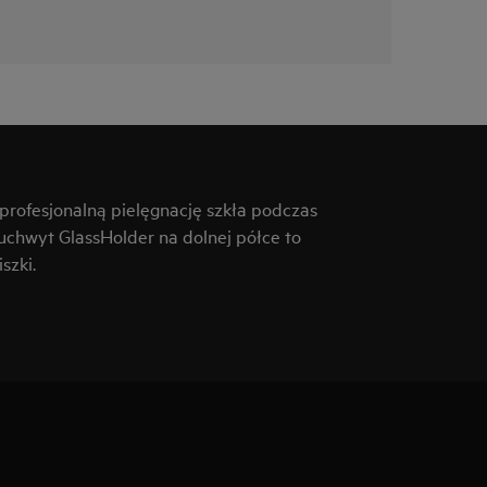
rofesjonalną pielęgnację szkła podczas
uchwyt GlassHolder na dolnej półce to
szki.