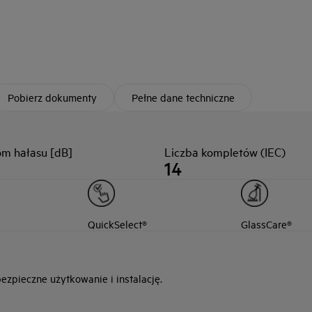
Pobierz dokumenty
Pełne dane techniczne
om hałasu [dB]
Liczba kompletów (IEC)
14
QuickSelect®
GlassCare®
zpieczne użytkowanie i instalację.