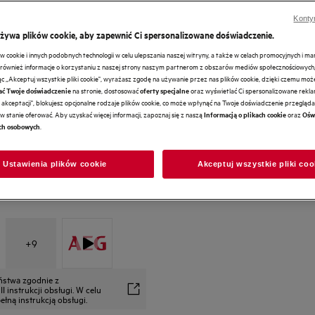
Konty
używa plików cookie, aby zapewnić Ci spersonalizowane doświadczenie.
RedDot Design Award 2019
cookie i innych podobnych technologii w celu ulepszania naszej witryny, a także w celach promocyjnych i m
ównież informacje o korzystaniu z naszej strony naszym partnerom z obszarów mediów społecznościowych,
ając „Akceptuj wszystkie pliki cookie", wyrażasz zgodę na używanie przez nas plików cookie, dzięki czemu mo
na stronie, dostosować
oraz wyświetlać Ci spersonalizowane reklam
ać Twoje doświadczenie
oferty specjalne
akceptacji", blokujesz opcjonalne rodzaje plików cookie, co może wpłynąć na Twoje doświadczenie przeglądan
w stanie oferować. Aby uzyskać więcej informacji, zapoznaj się z naszą
oraz
Informacją o plikach cookie
Ośw
.
ch osobowych
Ustawienia plików cookie
Akceptuj wszystkie pliki coo
+
9
eństwa zgodnie z
 instrukcji obsługi. W celu
łną instrukcją obsługi.