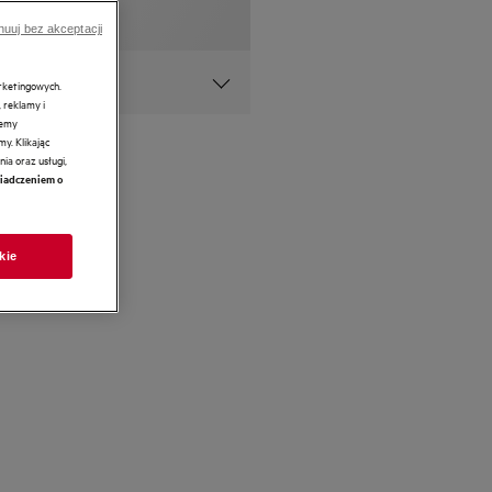
nuuj bez akceptacji
arketingowych.
 reklamy i
żemy
y. Klikając
ia oraz usługi,
iadczeniem o
kie