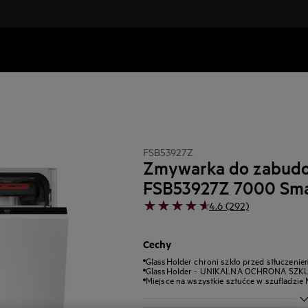
FSB53927Z
Zmywarka do zabud
FSB53927Z 7000 Sma
4.6 (292)
Cechy
GlassHolder chroni szkło przed stłuczenie
GlassHolder - UNIKALNA OCHRONA SZKL
Miejsce na wszystkie sztućce w szufladzie 