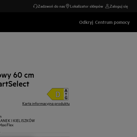
Zadzwoń do nas
Lokalizator sklepów
Zaloguj się
Odkryj
Centrum pomocy
owy 60 cm
rtSelect
Karta informacyjna produktu
m
ANEK I KIELISZKÓW
MaxiFlex