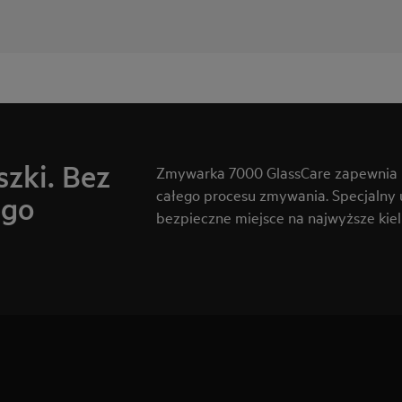
szki. Bez
Zmywarka 7000 GlassCare zapewnia p
całego procesu zmywania. Specjalny 
ego
bezpieczne miejsce na najwyższe kieli