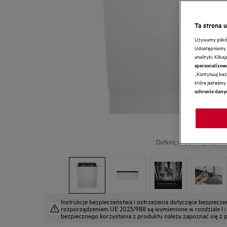
Ta strona 
Używamy plików 
Udostępniamy r
analityki. Klik
spersonalizow
„Kontynuuj bez 
które jesteśmy 
ochronie dany
Dotknij, aby powiększyć.
Instrukcje bezpieczeństwa i ostrzeżenia dotyczące bezpiecz
rozporządzeniem UE 2023/988 są wymienione w rozdziale I i II
bezpiecznego korzystania z produktu należy zapoznać się z pe