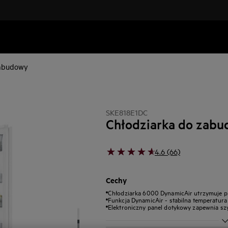
zabudowy
SKE818E1DC
Chłodziarka do zab
4.6 (66)
Cechy
Chłodziarka 6000 DynamicAir utrzymuje pre
Funkcja DynamicAir - stabilna temperatura 
Elektroniczny panel dotykowy zapewnia szy