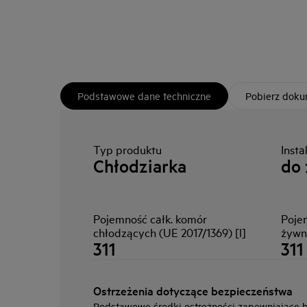
Podstawowe dane techniczne
Pobierz dok
Typ produktu
Insta
Chłodziarka
do
Pojemność całk. komór
Poje
chłodzących (UE 2017/1369) [l]
żywn
311
311
Ostrzeżenia dotyczące bezpieczeństwa
Podstawowe środki ostrożności zapewniające be