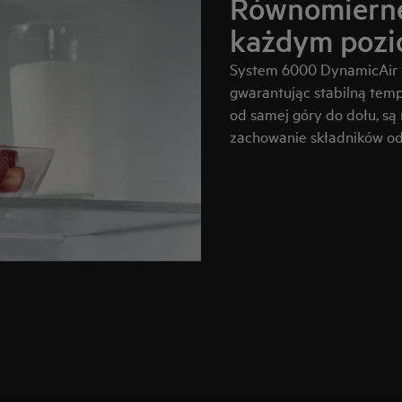
Równomierne
każdym pozi
System 6000 DynamicAir z
gwarantując stabilną tempe
od samej góry do dołu, są
zachowanie składników odż