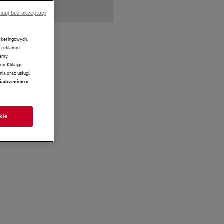
nuuj bez akceptacji
arketingowych.
 reklamy i
żemy
y. Klikając
ia oraz usługi,
iadczeniem o
kie