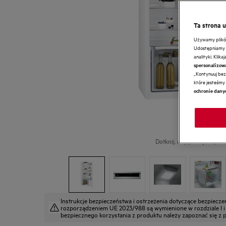
Ta strona 
Używamy plików 
Udostępniamy r
analityki. Klik
spersonalizow
„Kontynuuj bez 
które jesteśmy 
ochronie dany
Dotknij, aby powiększyć.
Instrukcje bezpieczeństwa i ostrzeżenia dotyczące bezpiecz
rozporządzeniem UE 2023/988 są wymienione w rozdziale I i II
bezpiecznego korzystania z produktu należy zapoznać się z pe