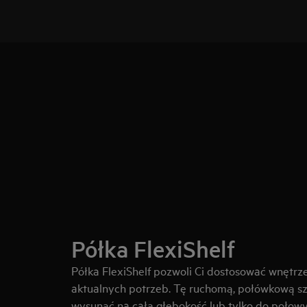
Półka FlexiShelf
Półka FlexiShelf pozwoli Ci dostosować wnętrze
aktualnych potrzeb. Tę ruchomą, połówkową s
wysunąć na całą głębokość lub tylko do połowy