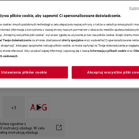
Konty
używa plików cookie, aby zapewnić Ci spersonalizowane doświadczenie.
cookie i innych podobnych technologii w celu ulepszania naszej witryny, a także w celach promocyjnych i m
ównież informacje o korzystaniu z naszej strony naszym partnerom z obszarów mediów społecznościowych,
ając „Akceptuj wszystkie pliki cookie", wyrażasz zgodę na używanie przez nas plików cookie, dzięki czemu mo
na stronie, dostosować
oraz wyświetlać Ci spersonalizowane reklam
ać Twoje doświadczenie
oferty specjalne
akceptacji", blokujesz opcjonalne rodzaje plików cookie, co może wpłynąć na Twoje doświadczenie przeglądan
w stanie oferować. Aby uzyskać więcej informacji, zapoznaj się z naszą
oraz
Informacją o plikach cookie
Ośw
.
ch osobowych
Ustawienia plików cookie
Akceptuj wszystkie pliki coo
+
3
eństwa zgodnie z
 instrukcji obsługi. W celu
łną instrukcją obsługi.