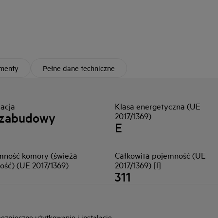
umenty
Pełne dane techniczne
lacja
Klasa energetyczna (UE
 zabudowy
2017/1369)
E
mność komory (świeża
Całkowita pojemność (UE
ość) (UE 2017/1369)
2017/1369) [l]
311
zpieczne użytkowanie i instalację.