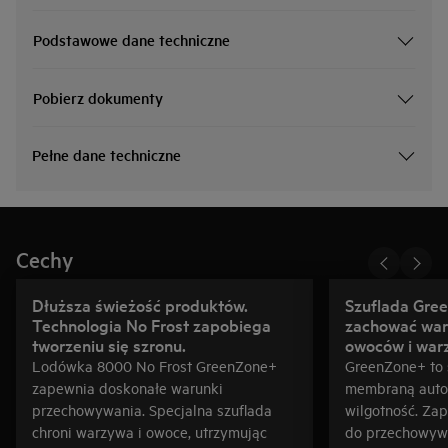
Podstawowe dane techniczne
Pobierz dokumenty
Pełne dane techniczne
Cechy
Dłuższa świeżość produktów.
Szuflada Gr
Technologia No Frost zapobiega
zachować war
tworzeniu się szronu.
owoców i war
Lodówka 8000 No Frost GreenZone+
GreenZone+ to s
zapewnia doskonałe warunki
membraną autom
przechowywania. Specjalna szuflada
wilgotność. Za
chroni warzywa i owoce, utrzymując
do przechowyw