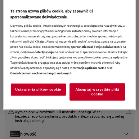
NSC8M192DS
Ta strona używa plików cookie, aby zapewnić Ci
Lodówka Cooling 360° 8000
spersonalizowane doświadczenie.
CustomFlex 188,4 cm
Używamy plików cookie i innych podobnych technologii w celu ulepszania naszej witryny, a
także w celach promocyjnych i marketingowych. Udostępniamy również informacje o
0 (0)
korzystaniu z naszej strony naszym partnerom z obszarów mediów społecznościowych,
reklamy i analityki. Klikając „Akceptuj wszystkie pliki cookie", wyrażasz zgodę na używanie
Karta informacyjna produktu
przez nas plików cookie, dzięki czemu możemy
na
spersonalizować Twoje doświadczenie
Cechy
stronie, dostosować
oraz wyświetlać Ci spersonalizowane reklamy. Klikając
oferty specjalne
Szuflada GreenZone+ pomaga zachować świeżość i naturalny smak
„Kontynuuj bez akceptacji", blokujesz opcjonalne rodzaje plików cookie, co może wpłynąć na
owoców i warzyw.
Twoje doświadczenie przeglądania oraz usługi, które jesteśmy w stanie oferować. Aby
Automatycznie reguluje wilgotność, by przedłużyć świeżość produktów.
uzyskać więcej informacji, zapoznaj się z naszą
oraz
Informacją o plikach cookie
Technologia TwinTech® No Frost zachowuje naturalną soczystość
.
Oświadczeniem o ochronie danych osobowych
produktów
Ustawienia plików cookie
Akceptuj wszystkie pliki
cookie
Instrukcje bezpieczeństwa i ostrzeżenia dotyczące
bezpieczeństwa zgodnie z rozporządzeniem UE 2023/988 są
wymienione w rozdziale I i II instrukcji obsługi. W celu
bezpiecznego korzystania z produktu należy zapoznać się z pełną
instrukcją obsługi.
Nowość