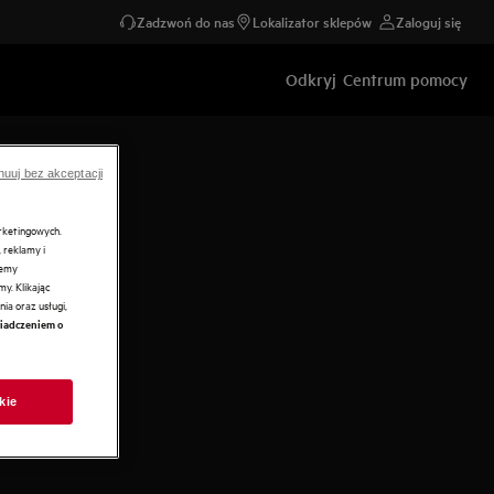
Zadzwoń do nas
Lokalizator sklepów
Zaloguj się
Odkryj
Centrum pomocy
nuuj bez akceptacji
arketingowych.
 reklamy i
żemy
y. Klikając
ia oraz usługi,
iadczeniem o
kie