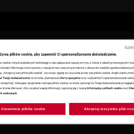
Konty
używa plików cookie, aby zapewnić Ci spersonalizowane doświadczenie.
cookie i innych podobnych technologii w celu ulepszania naszej witryny, a także w celach promocyjnych i m
ównież informacje o korzystaniu z naszej strony naszym partnerom z obszarów mediów społecznościowych,
ając „Akceptuj wszystkie pliki cookie", wyrażasz zgodę na używanie przez nas plików cookie, dzięki czemu mo
na stronie, dostosować
oraz wyświetlać Ci spersonalizowane reklam
ać Twoje doświadczenie
oferty specjalne
e i soczyste. Gotując na
akceptacji", blokujesz opcjonalne rodzaje plików cookie, co może wpłynąć na Twoje doświadczenie przeglądan
nej jakości w swoim domu.
w stanie oferować. Aby uzyskać więcej informacji, zapoznaj się z naszą
oraz
Informacją o plikach cookie
Ośw
.
ch osobowych
Ustawienia plików cookie
Akceptuj wszystkie pliki coo