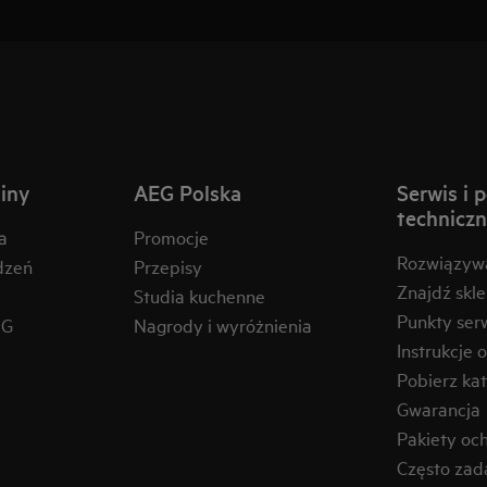
iny
AEG Polska
Serwis i 
technicz
a
Promocje
Rozwiązyw
dzeń
Przepisy
Znajdź skl
Studia kuchenne
Punkty ser
EG
Nagrody i wyróżnienia
Instrukcje 
Pobierz kat
Gwarancja
Pakiety oc
Często zad