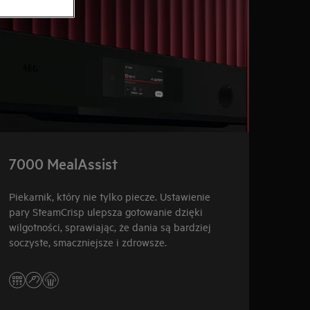
7000 MealAssist
600
Piekarnik, który nie tylko piecze. Ustawienie
Zaczn
pary SteamCrisp ulepsza gotowanie dzięki
pieka
wilgotności, sprawiając, że dania są bardziej
pozwa
soczyste, smaczniejsze i zdrowsze.
wypie