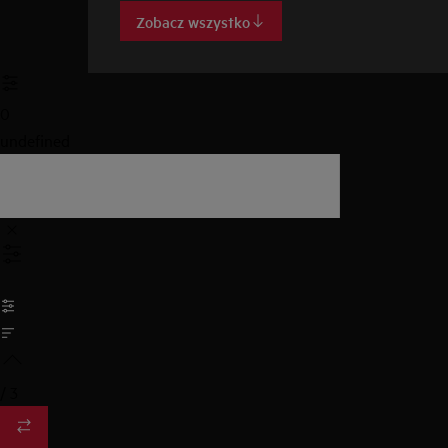
Zobacz wszystko
0
undefined
/
3