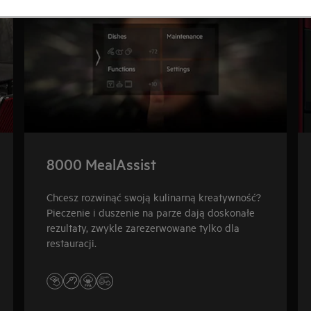
8000 MealAssist
Chcesz rozwinąć swoją kulinarną kreatywność?
Pieczenie i duszenie na parze dają doskonałe
rezultaty, zwykle zarezerwowane tylko dla
restauracji.