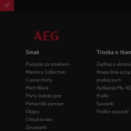
Smak
Troska o tkan
Podążaj za smakiem
Zadbaj o ubrani
Mastery Collection
Nowa linia urzą
Connectivity
pralniczych
Matt Black
Aplikacja My A
Płyty indukcyjne
Pralki
Piekarniki parowe
Suszarki
Okapy
Pralko-suszarki
Chłodnictwo
Zmywarki