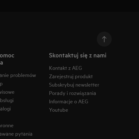
pomoc
Skontaktuj się z nami
na
Kontakt z AEG
anie problemów
Zarejestruj produkt
ep
Subskrybuj newsletter
wisowe
Porady i rozwiązania
obsługi
Informacje o AEG
alogi
Youtube
hronne
awane pytania