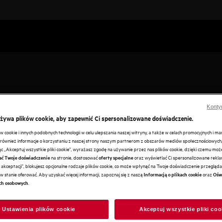
Konty
używa plików cookie, aby zapewnić Ci spersonalizowane doświadczenie.
cookie i innych podobnych technologii w celu ulepszania naszej witryny, a także w celach promocyjnych i m
ku wielofunkcyjnym AEG. Kreuj nowe smaki w piekarniku parowym.
ównież informacje o korzystaniu z naszej strony naszym partnerom z obszarów mediów społecznościowych,
ając „Akceptuj wszystkie pliki cookie", wyrażasz zgodę na używanie przez nas plików cookie, dzięki czemu mo
na stronie, dostosować
oraz wyświetlać Ci spersonalizowane reklam
ać Twoje doświadczenie
oferty specjalne
akceptacji", blokujesz opcjonalne rodzaje plików cookie, co może wpłynąć na Twoje doświadczenie przeglądan
ku wielofunkcyjnym AEG. Kreuj nowe smaki w piekarniku parowym.
w stanie oferować. Aby uzyskać więcej informacji, zapoznaj się z naszą
oraz
Informacją o plikach cookie
Ośw
.
ch osobowych
Ustawienia plików cookie
Akceptuj wszystkie pliki coo