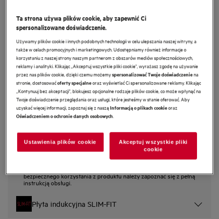
IKB64341FB
Ta strona używa plików cookie, aby zapewnić Ci
Płyta indukcyjna Bridge 6000 SLIM-
spersonalizowane doświadczenie.
FIT 60 cm
Używamy plików cookie i innych podobnych technologii w celu ulepszania naszej witryny, a
4.7 (203)
także w celach promocyjnych i marketingowych. Udostępniamy również informacje o
korzystaniu z naszej strony naszym partnerom z obszarów mediów społecznościowych,
reklamy i analityki. Klikając „Akceptuj wszystkie pliki cookie", wyrażasz zgodę na używanie
Karta informacyjna produktu
przez nas plików cookie, dzięki czemu możemy
na
spersonalizować Twoje doświadczenie
Cechy
stronie, dostosować
oraz wyświetlać Ci spersonalizowane reklamy. Klikając
oferty specjalne
Funkcja Bridge łączy dwa pola grzewcze w jedno duże pole gotowania
„Kontynuuj bez akceptacji", blokujesz opcjonalne rodzaje plików cookie, co może wpłynąć na
Funkcja Bridge – ciesz się większą powierzchnią do gotowania, tak jak
Twoje doświadczenie przeglądania oraz usługi, które jesteśmy w stanie oferować. Aby
lubisz.
uzyskać więcej informacji, zapoznaj się z naszą
oraz
Informacją o plikach cookie
Hob2Hood® dostosowuje moc okapu do intensywności gotowania.
.
Oświadczeniem o ochronie danych osobowych
Ustawienia plików cookie
Akceptuj wszystkie pliki
cookie
Instrukcje bezpieczeństwa i ostrzeżenia dotyczące
bezpieczeństwa zgodnie z rozporządzeniem UE 2023/988 są
wymienione w rozdziale I i II instrukcji obsługi. W celu
bezpiecznego korzystania z produktu należy zapoznać się z pełną
instrukcją obsługi.
Płyta indukcyjna SLIM-FIT