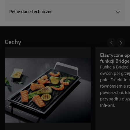
Pełne dane techniczne
Cechy
Elastyczne op
funkcji Bridge
Funkcja Bridge
dwóch pól grze
pole. Dzięki tem
równomiernie r
powierzchni. Id
przypadku duży
Infi-Gril.