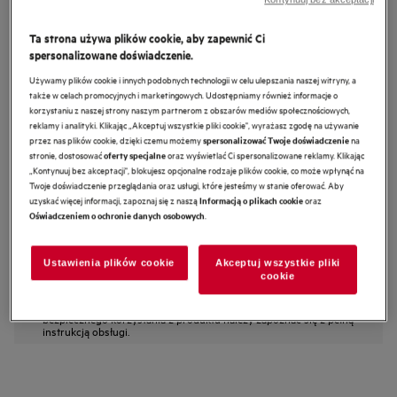
HKB64450NB
Płyta gazowa 8000 Flamelight 60
Ta strona używa plików cookie, aby zapewnić Ci
spersonalizowane doświadczenie.
cm
Używamy plików cookie i innych podobnych technologii w celu ulepszania naszej witryny, a
4.6 (99)
także w celach promocyjnych i marketingowych. Udostępniamy również informacje o
korzystaniu z naszej strony naszym partnerom z obszarów mediów społecznościowych,
Karta informacyjna produktu
reklamy i analityki. Klikając „Akceptuj wszystkie pliki cookie", wyrażasz zgodę na używanie
Cechy
przez nas plików cookie, dzięki czemu możemy
na
spersonalizować Twoje doświadczenie
stronie, dostosować
oraz wyświetlać Ci spersonalizowane reklamy. Klikając
oferty specjalne
Płyta gazowa FlameLight w przejrzysty sposób wyświetla wielkość
„Kontynuuj bez akceptacji", blokujesz opcjonalne rodzaje plików cookie, co może wpłynąć na
płomienia.
Dzięki FlameLight szybko poznasz, czy palnik jest włączony.
Twoje doświadczenie przeglądania oraz usługi, które jesteśmy w stanie oferować. Aby
Technologia StepPower zapewnia precyzyjną regulację mocy.
uzyskać więcej informacji, zapoznaj się z naszą
oraz
Informacją o plikach cookie
.
Oświadczeniem o ochronie danych osobowych
Ustawienia plików cookie
Akceptuj wszystkie pliki
cookie
Instrukcje bezpieczeństwa i ostrzeżenia dotyczące
bezpieczeństwa zgodnie z rozporządzeniem UE 2023/988 są
wymienione w rozdziale I i II instrukcji obsługi. W celu
bezpiecznego korzystania z produktu należy zapoznać się z pełną
instrukcją obsługi.