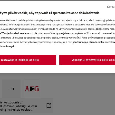
Konty
używa plików cookie, aby zapewnić Ci spersonalizowane doświadczenie.
cookie i innych podobnych technologii w celu ulepszania naszej witryny, a także w celach promocyjnych i m
ównież informacje o korzystaniu z naszej strony naszym partnerom z obszarów mediów społecznościowych,
ając „Akceptuj wszystkie pliki cookie", wyrażasz zgodę na używanie przez nas plików cookie, dzięki czemu mo
na stronie, dostosować
oraz wyświetlać Ci spersonalizowane reklam
ać Twoje doświadczenie
oferty specjalne
akceptacji", blokujesz opcjonalne rodzaje plików cookie, co może wpłynąć na Twoje doświadczenie przeglądan
w stanie oferować. Aby uzyskać więcej informacji, zapoznaj się z naszą
oraz
Informacją o plikach cookie
Ośw
.
ch osobowych
Ustawienia plików cookie
Akceptuj wszystkie pliki coo
+
11
eństwa zgodnie z
 instrukcji obsługi. W celu
łną instrukcją obsługi.