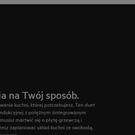
a na Twój sposób.
ania kuchni, której potrzebujesz. Ten duet
 indukcyjnej z potężnym zintegrowanym
musisz martwić się o płytę grzewczą i
żesz zaplanować układ kuchni ze swobodą,
tywność.