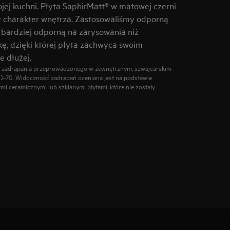
ej kuchni. Płyta SaphirMatt® w matowej czerni
y charakter wnętrza. Zastosowaliśmy odporną
x bardziej odporną na zarysowania niż
ę, dzięki której płyta zachwyca swoim
 dłużej.
na zadrapania przeprowadzonego w zewnętrznym, szwajcarskim
-2-70. Widoczność zadrapań oceniana jest na podstawie
 ceramicznymi lub szklanymi płytami, które nie zostały