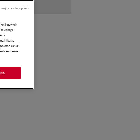
nuuj bez akceptacji
arketingowych.
 reklamy i
żemy
y. Klikając
ia oraz usługi,
iadczeniem o
kie