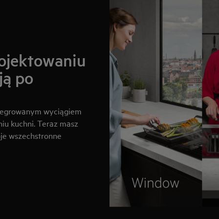
ojektowaniu
ją po
ntegrowanym wyciągiem
iu kuchni. Teraz masz
oje wszechstronne