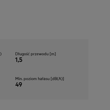
)
Długość przewodu [m]
1,5
Min. poziom hałasu [dB(A)]
49