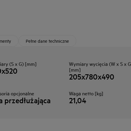
umenty
Pełne dane techniczne
ary (S x G) [mm]
Wymiary wycięcia (W x S x G
0x520
[mm]
205x780x490
soria opcjonalne
Waga netto [kg]
a przedłużająca
21,04