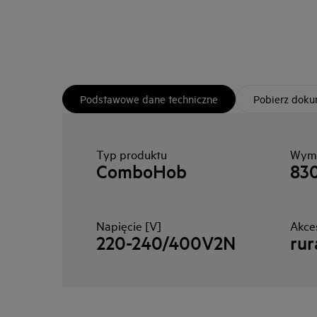
Podstawowe dane techniczne
Pobierz dok
Typ produktu
Wymi
ComboHob
83
Napięcie [V]
Akce
220-240/400V2N
rur