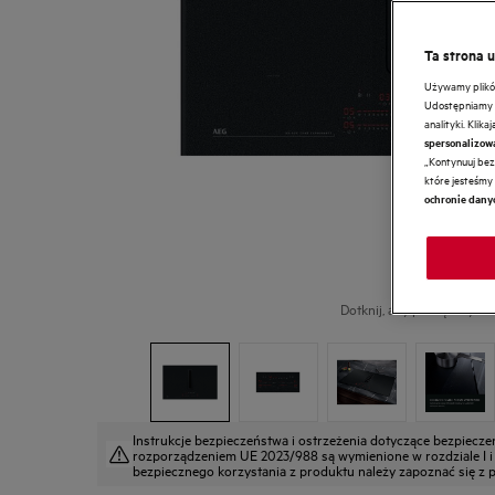
Ta strona 
Używamy plików 
Udostępniamy r
analityki. Klik
spersonalizow
„Kontynuuj bez 
które jesteśmy 
ochronie dany
Dotknij, aby powiększyć.
Instrukcje bezpieczeństwa i ostrzeżenia dotyczące bezpiecz
rozporządzeniem UE 2023/988 są wymienione w rozdziale I i II
bezpiecznego korzystania z produktu należy zapoznać się z pe