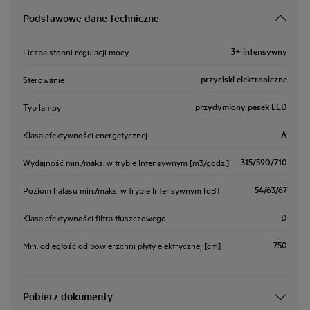
Podstawowe dane techniczne
3+ intensywny
Liczba stopni regulacji mocy
przyciski elektroniczne
Sterowanie
przydymiony pasek LED
Typ lampy
A
Klasa efektywności energetycznej
315/590/710
Wydajność min./maks. w trybie Intensywnym [m3/godz.]
54/63/67
Poziom hałasu min./maks. w trybie Intensywnym [dB]
D
Klasa efektywności filtra tłuszczowego
750
Min. odległość od powierzchni płyty elektrycznej [cm]
Pobierz dokumenty