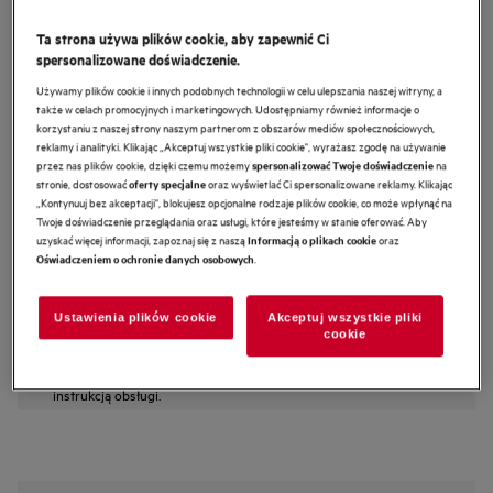
DCE5960HM
Ta strona używa plików cookie, aby zapewnić Ci
7000 Hob2Hood® 90 cm
spersonalizowane doświadczenie.
Używamy plików cookie i innych podobnych technologii w celu ulepszania naszej witryny, a
także w celach promocyjnych i marketingowych. Udostępniamy również informacje o
4.5 (23)
korzystaniu z naszej strony naszym partnerom z obszarów mediów społecznościowych,
reklamy i analityki. Klikając „Akceptuj wszystkie pliki cookie", wyrażasz zgodę na używanie
Karta informacyjna produktu
przez nas plików cookie, dzięki czemu możemy
na
spersonalizować Twoje doświadczenie
Cechy
stronie, dostosować
oraz wyświetlać Ci spersonalizowane reklamy. Klikając
oferty specjalne
Hob2Hood 7000 automatycznie steruje okapem i oświetleniem.
„Kontynuuj bez akceptacji", blokujesz opcjonalne rodzaje plików cookie, co może wpłynąć na
Funkcja Hob2Hood automatycznie włącza okap i jego oświetlenie.
Twoje doświadczenie przeglądania oraz usługi, które jesteśmy w stanie oferować. Aby
Mocny silnik pomaga szybciej oczyszczać powietrze w kuchni
uzyskać więcej informacji, zapoznaj się z naszą
oraz
Informacją o plikach cookie
.
Oświadczeniem o ochronie danych osobowych
Ustawienia plików cookie
Akceptuj wszystkie pliki
Instrukcje bezpieczeństwa i ostrzeżenia dotyczące
cookie
bezpieczeństwa zgodnie z rozporządzeniem UE 2023/988 są
wymienione w rozdziale I i II instrukcji obsługi. W celu
bezpiecznego korzystania z produktu należy zapoznać się z pełną
instrukcją obsługi.