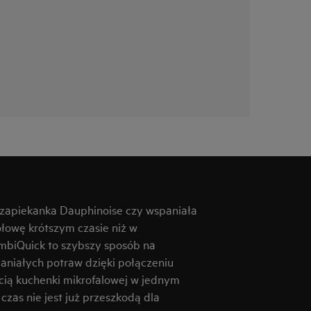
 zapiekanka Dauphinoise czy wspaniała
łowę krótszym czasie niż w
ombiQuick to szybszy sposób na
niałych potraw dzięki połączeniu
cią kuchenki mikrofalowej w jednym
zas nie jest już przeszkodą dla