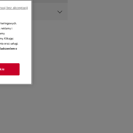
nuuj bez akceptacji
arketingowych.
 reklamy i
żemy
y. Klikając
ia oraz usługi,
iadczeniem o
kie