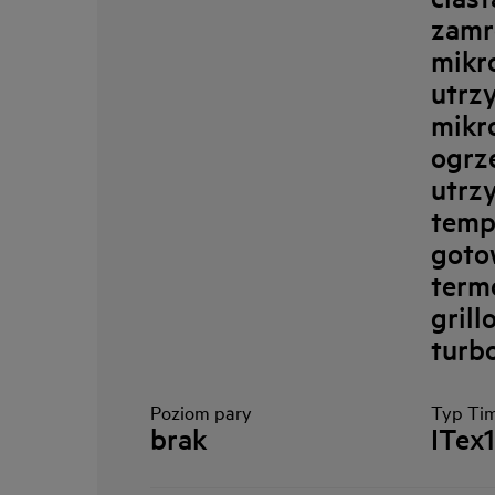
zamr
mikro
utrz
mikro
ogrz
utrz
temp
goto
term
grill
turb
Poziom pary
Typ Ti
brak
ITex