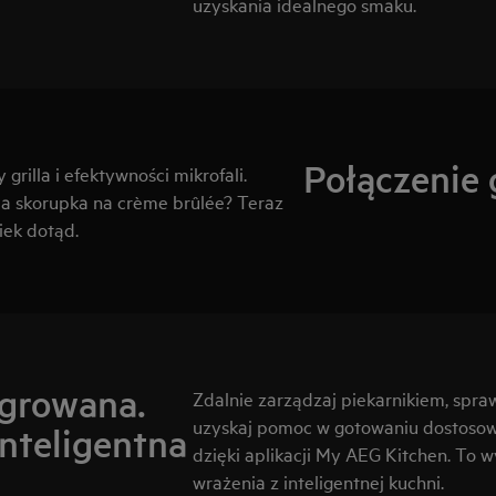
uzyskania idealnego smaku.
Połączenie g
grilla i efektywności mikrofali.
da skorupka na crème brûlée? Teraz
iek dotąd.
egrowana.
Zdalnie zarządzaj piekarnikiem, spra
uzyskaj pomoc w gotowaniu dostosow
nteligentna
dzięki aplikacji My AEG Kitchen. To 
wrażenia z inteligentnej kuchni.