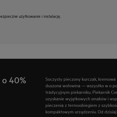
zpieczne użytkowanie i instalację.
w o 40%
Soczysty pieczony kurczak, kremowa
duszona wołowina — wszystko w o po
tradycyjnym piekarniku. Piekarnik C
uzyskanie wyjątkowych smaków i wspa
pieczenia z termoobiegiem z szybkoś
kompaktowym urządzeniu. Od dzisiaj c