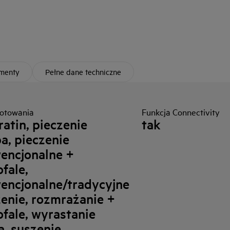
umenty
Pełne dane techniczne
otowania
Funkcja Connectivity
atin, pieczenie
tak
a, pieczenie
encjonalne +
fale,
encjonalne/tradycyjne
zenie, rozmrażanie +
ofale, wyrastanie
a, suszenie,