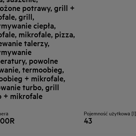
ożone potrawy, grill +
fale, grill,
ymywanie ciepła,
fale, mikrofale, pizza,
ewanie talerzy,
ymywanie
eratury, powolne
wanie, termoobieg,
oobieg + mikrofale,
owanie turbo, grill
o + mikrofale
mera
Pojemność użytkowa [l
100R
43