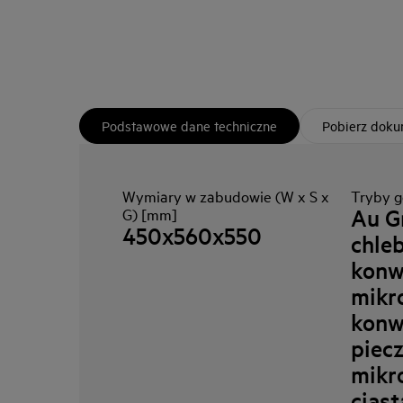
Podstawowe dane techniczne
Pobierz dok
Wymiary w zabudowie (W x S x
Tryby g
Au Gr
G) [mm]
450x560x550
chleb
konw
mikro
konw
piec
mikr
ciast