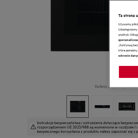
Ta strona 
Używamy plików 
Udostępniamy r
analityki. Klik
spersonalizow
„Kontynuuj bez 
które jesteśmy 
ochronie dany
Dotknij, aby powiększyć.
Instrukcje bezpieczeństwa i ostrzeżenia dotyczące bezpiecz
rozporządzeniem UE 2023/988 są wymienione w rozdziale I i II
bezpiecznego korzystania z produktu należy zapoznać się z pe