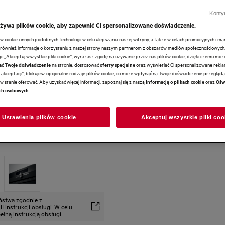
Konty
RedDot Award 2021
używa plików cookie, aby zapewnić Ci spersonalizowane doświadczenie.
cookie i innych podobnych technologii w celu ulepszania naszej witryny, a także w celach promocyjnych i m
ównież informacje o korzystaniu z naszej strony naszym partnerom z obszarów mediów społecznościowych,
ając „Akceptuj wszystkie pliki cookie", wyrażasz zgodę na używanie przez nas plików cookie, dzięki czemu mo
na stronie, dostosować
oraz wyświetlać Ci spersonalizowane reklam
ać Twoje doświadczenie
oferty specjalne
akceptacji", blokujesz opcjonalne rodzaje plików cookie, co może wpłynąć na Twoje doświadczenie przeglądan
w stanie oferować. Aby uzyskać więcej informacji, zapoznaj się z naszą
oraz
Informacją o plikach cookie
Ośw
.
ch osobowych
Ustawienia plików cookie
Akceptuj wszystkie pliki coo
eństwa zgodnie z
 instrukcji obsługi. W celu
łną instrukcją obsługi.