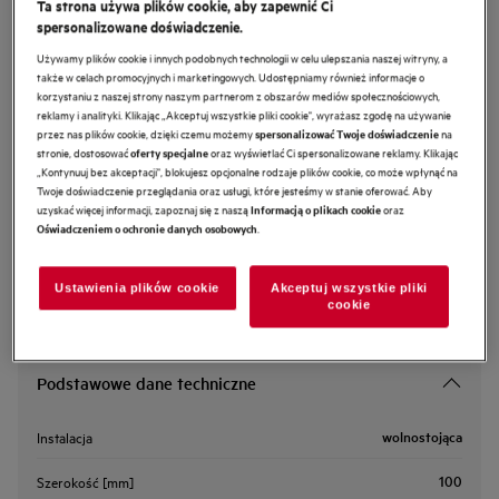
Ta strona używa plików cookie, aby zapewnić Ci
M3SCS301
spersonalizowane doświadczenie.
Spray do czyszczenia stali
Używamy plików cookie i innych podobnych technologii w celu ulepszania naszej witryny, a
nierdzewnej (Electrolux, AEG,
także w celach promocyjnych i marketingowych. Udostępniamy również informacje o
korzystaniu z naszej strony naszym partnerom z obszarów mediów społecznościowych,
Zanussi)
reklamy i analityki. Klikając „Akceptuj wszystkie pliki cookie", wyrażasz zgodę na używanie
przez nas plików cookie, dzięki czemu możemy
na
spersonalizować Twoje doświadczenie
0 (0)
stronie, dostosować
oraz wyświetlać Ci spersonalizowane reklamy. Klikając
oferty specjalne
Cechy
„Kontynuuj bez akceptacji", blokujesz opcjonalne rodzaje plików cookie, co może wpłynąć na
Twoje doświadczenie przeglądania oraz usługi, które jesteśmy w stanie oferować. Aby
Stalowe powierzchnie łatwo utrzymać w czystości za pomocą środka do
pielęgnacji stali w spray'u nieaerozolowym.
uzyskać więcej informacji, zapoznaj się z naszą
oraz
Informacją o plikach cookie
.
Oświadczeniem o ochronie danych osobowych
Ustawienia plików cookie
Akceptuj wszystkie pliki
cookie
Podstawowe dane techniczne
wolnostojąca
Instalacja
100
Szerokość [mm]