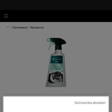
Gotowanie
Akcesoria
Dotknij, aby powiększyć.
Kontynuuj bez akceptacji